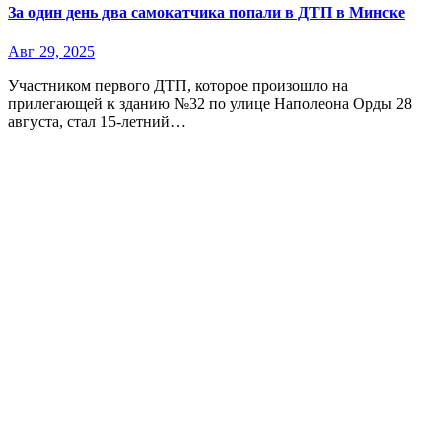
За один день два самокатчика попали в ДТП в Минске
Авг 29, 2025
Участником первого ДТП, которое произошло на
прилегающей к зданию №32 по улице Наполеона Орды 28
августа, стал 15-летний…