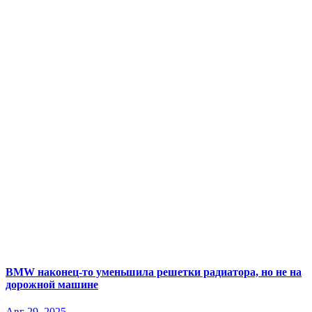
BMW наконец-то уменьшила решетки радиатора, но не на
дорожной машине
Авг 29, 2025