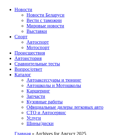
Авторулевой
Сайт про автомобили
Новости
Новости Беларуси
Вести с таможни
Мировые новости
Выставки
Спорт
Автоспорт
Мотоспорт
Происшествия
Автоистория
Сравнительные тесты
Вопрос/ответ
Каталог
Автоакcессуары и тюнинг
Автошколы и Мотошколы
Каршеринг
Запчасти
Кузовные работы
Официальные дилеры легковых авто
СТО и Автосервис
Услуги
Шины/диски
Главная
»
Archives for Август 2025