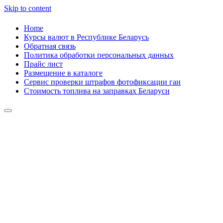
Skip to content
Home
Курсы валют в Республике Беларусь
Обратная связь
Политика обработки персональных данных
Прайс лист
Размещение в каталоге
Сервис проверки штрафов фотофиксации гаи
Стоимость топлива на заправках Беларуси
Авторулевой
Сайт про автомобили