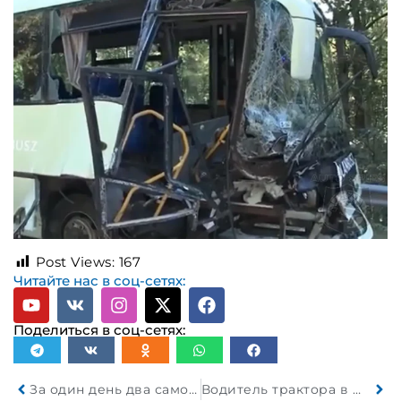
Post Views:
167
Читайте нас в соц-сетях:
Поделиться в соц-сетях:
За один день два самокатчика попали в ДТП в Минске
Водитель трактора в Минске врезался в придорожное дерево