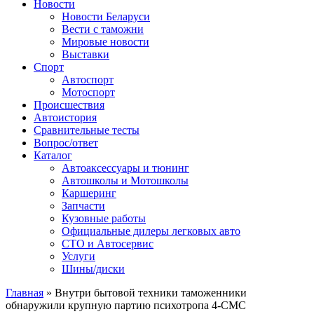
Сайт про автомобили
Новости
Новости Беларуси
Вести с таможни
Мировые новости
Выставки
Спорт
Автоспорт
Мотоспорт
Происшествия
Автоистория
Сравнительные тесты
Вопрос/ответ
Каталог
Автоакcессуары и тюнинг
Автошколы и Мотошколы
Каршеринг
Запчасти
Кузовные работы
Официальные дилеры легковых авто
СТО и Автосервис
Услуги
Шины/диски
Главная
»
Внутри бытовой техники таможенники
обнаружили крупную партию психотропа 4-СМС