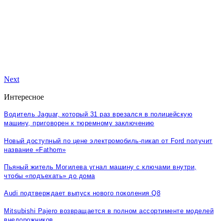
Next
Интересное
Водитель Jaguar, который 31 раз врезался в полицейскую
машину, приговорен к тюремному заключению
Новый доступный по цене электромобиль-пикап от Ford получит
название «Fathom»
Пьяный житель Могилева угнал машину с ключами внутри,
чтобы «подъехать» до дома
Audi подтверждает выпуск нового поколения Q8
Mitsubishi Pajero возвращается в полном ассортименте моделей
внедорожников