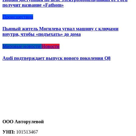
получит название «Fathom»
Происшествия
Пьяный житель Могилева угнал машину с ключами
внутри, чтобы «подъехать» до дома
Мировые новости
Новости
Audi подтверждает выпуск нового поколения Q8
ООО Авторулевой
УНП:
101513467