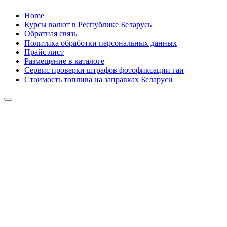
Skip
Home
to
Курсы валют в Республике Беларусь
content
Обратная связь
Политика обработки персональных данных
Прайс лист
Размещение в каталоге
Сервис проверки штрафов фотофиксации гаи
Стоимость топлива на заправках Беларуси
Авторулевой
Сайт про автомобили
Авторулевой