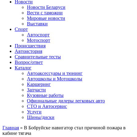
Сайт про автомобили
Новости
Новости Беларуси
Вести с таможни
Мировые новости
Выставки
Спорт
Автоспорт
Мотоспорт
Происшествия
Автоистория
Сравнительные тесты
Вопрос/ответ
Каталог
Автоакcессуары и тюнинг
Автошколы и Мотошколы
Каршеринг
Запчасти
Кузовные работы
Официальные дилеры легковых авто
СТО и Автосервис
Услуги
Шины/диски
Главная
»
В Бобруйске навигатор стал причиной пожара в
кабине тягача