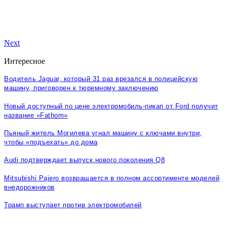
Next
Интересное
Водитель Jaguar, который 31 раз врезался в полицейскую
машину, приговорен к тюремному заключению
Новый доступный по цене электромобиль-пикап от Ford получит
название «Fathom»
Пьяный житель Могилева угнал машину с ключами внутри,
чтобы «подъехать» до дома
Audi подтверждает выпуск нового поколения Q8
Mitsubishi Pajero возвращается в полном ассортименте моделей
внедорожников
Трамп выступает против электромобилей