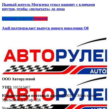
Пьяный житель Могилева угнал машину с ключами
внутри, чтобы «подъехать» до дома
Мировые новости
Новости
Audi подтверждает выпуск нового поколения Q8
ООО Авторулевой
УНП:
101513467
Юридический и почтовый адрес:
220037 г. Минск, пер.
Уральский д.15 оф. 558
Читайте нас в соц-сетях: