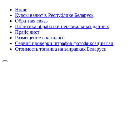
Skip
Home
to
Курсы валют в Республике Беларусь
content
Обратная связь
Политика обработки персональных данных
Прайс лист
Размещение в каталоге
Сервис проверки штрафов фотофиксации гаи
Стоимость топлива на заправках Беларуси
Авторулевой
Сайт про автомобили
Авторулевой