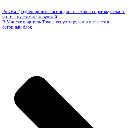
Prev
На Гродненщине велосипедист выехал на проезжую часть
и столкнулся с легковушкой
В Минске водитель Toyota уснул за рулем и врезался в
бетонный блок