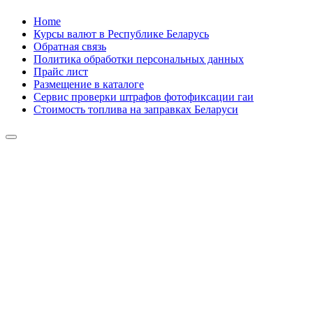
Skip
Home
to
Курсы валют в Республике Беларусь
content
Обратная связь
Политика обработки персональных данных
Прайс лист
Размещение в каталоге
Сервис проверки штрафов фотофиксации гаи
Стоимость топлива на заправках Беларуси
Авторулевой
Сайт про автомобили
Авторулевой