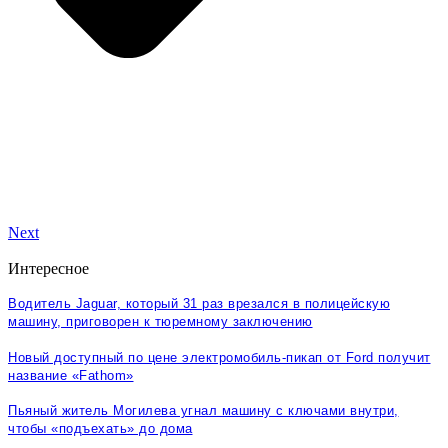
Next
Интересное
Водитель Jaguar, который 31 раз врезался в полицейскую
машину, приговорен к тюремному заключению
Новый доступный по цене электромобиль-пикап от Ford получит
название «Fathom»
Пьяный житель Могилева угнал машину с ключами внутри,
чтобы «подъехать» до дома