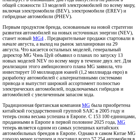
общей сложности 13 моделей электромобилей по всему миру,
включая электромобили (BEV), электромобили (EREV) и
гибридные автомобили (PHEV).
Первым продуктом бренда, основанным на новой стратегии
развития автомобилей на новых источниках энергии (NEV),
станет новый
MG4
. Предварительные продажи стартовали в
начале августа, а выход на рынок запланирован на 29
августа. Что касается остальных моделей, генеральный
директор MG Чэнь Цуй объявил о планах по запуску 13
новых моделей NEV по всему миру в течение двух лет. Для
реализации этого амбициозного плана MG заявила, что
инвестирует 10 миллиардов юаней (1,2 миллиарда евро) в
разработку автомобилей с альтернативными системами
привода и выпустит широкий ассортимент полностью
электрических автомобилей, подключаемых гибридов и
автомобилей с увеличенным запасом хода.
Традиционная британская компания
MG
была приобретена
китайской государственной группой SAIC в 2005 году и
теперь снова весьма успешна в Европе. С 153 100 единицами,
проданными в Европе в первой половине 2025 года,
MG
теперь является одним из самых успешных китайских
автомобильных брендов в Европе. Однако в самом Китае MG
гораздо менее успешен и поставил всего 57 254 автомобиля в