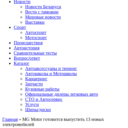
Сайт про автомобили
Новости
Новости Беларуси
Вести с таможни
Мировые новости
Выставки
Спорт
Автоспорт
Мотоспорт
Происшествия
Автоистория
Сравнительные тесты
Вопрос/ответ
Каталог
Автоакcессуары и тюнинг
Автошколы и Мотошколы
Каршеринг
Запчасти
Кузовные работы
Официальные дилеры легковых авто
СТО и Автосервис
Услуги
Шины/диски
Главная
»
MG Motor готовится выпустить 13 новых
электромобилей