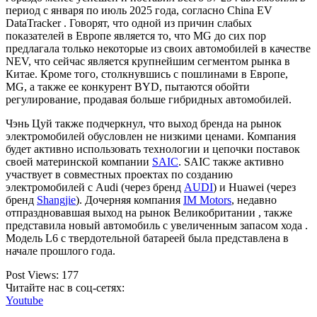
период с января по июль 2025 года, согласно China EV
DataTracker . Говорят, что одной из причин слабых
показателей в Европе является то, что MG до сих пор
предлагала только некоторые из своих автомобилей в качестве
NEV, что сейчас является крупнейшим сегментом рынка в
Китае. Кроме того, столкнувшись с пошлинами в Европе,
MG, а также ее конкурент BYD, пытаются обойти
регулирование, продавая больше гибридных автомобилей.
Чэнь Цуй также подчеркнул, что выход бренда на рынок
электромобилей обусловлен не низкими ценами. Компания
будет активно использовать технологии и цепочки поставок
своей материнской компании
SAIC
. SAIC также активно
участвует в совместных проектах по созданию
электромобилей с Audi (через бренд
AUDI
) и Huawei (через
бренд
Shangjie
). Дочерняя компания
IM Motors
, недавно
отпраздновавшая выход на рынок Великобритании , также
представила новый автомобиль с увеличенным запасом хода .
Модель L6 с твердотельной батареей была представлена ​​в
начале прошлого года.
Post Views:
177
Читайте нас в соц-сетях:
Youtube