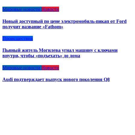
Мировые новости
Новости
Новый доступный по цене электромобиль-пикап от Ford
получит название «Fathom»
Происшествия
Пьяный житель Могилева угнал машину с ключами
внутри, чтобы «подъехать» до дома
Мировые новости
Новости
Audi подтверждает выпуск нового поколения Q8