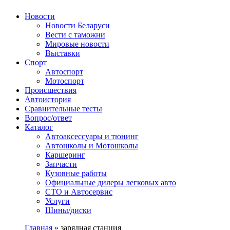
Авторулевой
Сайт про автомобили
Новости
Новости Беларуси
Вести с таможни
Мировые новости
Выставки
Спорт
Автоспорт
Мотоспорт
Происшествия
Автоистория
Сравнительные тесты
Вопрос/ответ
Каталог
Автоакcессуары и тюнинг
Автошколы и Мотошколы
Каршеринг
Запчасти
Кузовные работы
Официальные дилеры легковых авто
СТО и Автосервис
Услуги
Шины/диски
Главная
»
зарядная станция