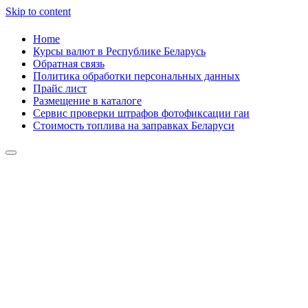
Skip to content
Home
Курсы валют в Республике Беларусь
Обратная связь
Политика обработки персональных данных
Прайс лист
Размещение в каталоге
Сервис проверки штрафов фотофиксации гаи
Стоимость топлива на заправках Беларуси
Авторулевой
Сайт про автомобили