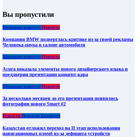
Вы пропустили
Мировые новости
Новости
Компания BMW подверглась критике из-за своей рекламы
Человека-паука в салоне автомобиля
Мировые новости
Новости
Acura показала элементы нового дизайнерского языка в
преддверии презентации концепт-кара
Мировые новости
Новости
За несколько месяцев до его презентации появились
фотографии нового Smart #2
Новости
Новости Беларуси
Казахстан отложил переход на II этап использования
навигационных пломб из-за дефицита устройств