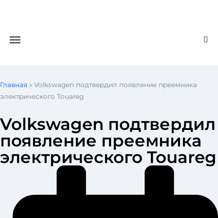
Главная
»
Volkswagen подтвердил появление преемника
электрического Touareg
Volkswagen подтвердил
появление преемника
электрического Touareg