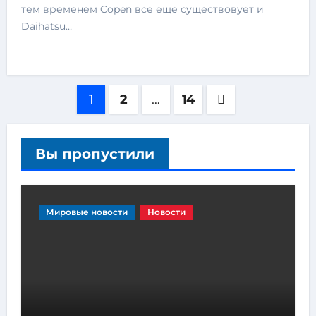
тем временем Copen все еще существовует и
Daihatsu…
1
2
…
14
Вы пропустили
Мировые новости
Новости