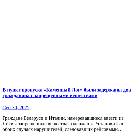
В пункт пропуска «Каменный Лог» были задержаны два
гражданина с запрещенными веществами
Сен 30, 2025
Граждане Беларуси и Италии, намеревавшиеся ввезти из
Литвы запрещенные вещества, задержаны. Установить в
обоих случаях нарушителей, следовавших рейсовыми…