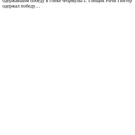
одержавшим победу в гонке Формулы-1. Гонщик Ричи Гинтер
одержал победу…