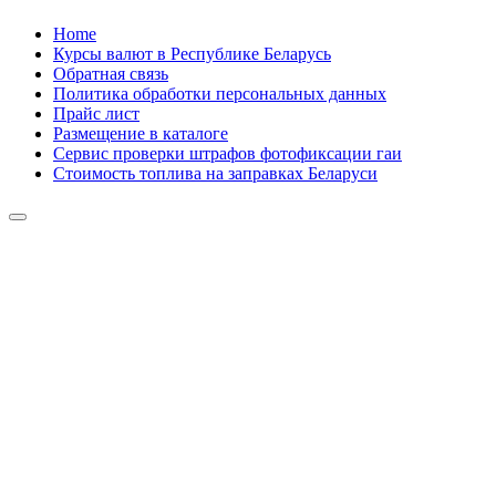
Skip
Home
to
Курсы валют в Республике Беларусь
content
Обратная связь
Политика обработки персональных данных
Прайс лист
Размещение в каталоге
Сервис проверки штрафов фотофиксации гаи
Стоимость топлива на заправках Беларуси
Авторулевой
Сайт про автомобили
Авторулевой