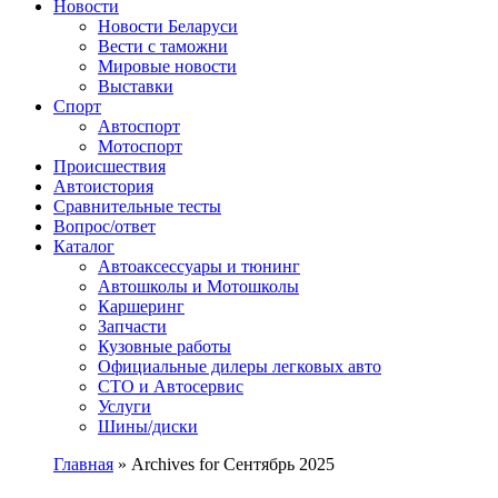
Сайт про автомобили
Новости
Новости Беларуси
Вести с таможни
Мировые новости
Выставки
Спорт
Автоспорт
Мотоспорт
Происшествия
Автоистория
Сравнительные тесты
Вопрос/ответ
Каталог
Автоакcессуары и тюнинг
Автошколы и Мотошколы
Каршеринг
Запчасти
Кузовные работы
Официальные дилеры легковых авто
СТО и Автосервис
Услуги
Шины/диски
Главная
»
Archives for Сентябрь 2025