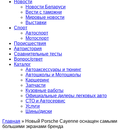
Сайт про автомобили
Новости
Новости Беларуси
Вести с таможни
Мировые новости
Выставки
Спорт
Автоспорт
Мотоспорт
Происшествия
Автоистория
Сравнительные тесты
Вопрос/ответ
Каталог
Автоакcессуары и тюнинг
Автошколы и Мотошколы
Каршеринг
Запчасти
Кузовные работы
Официальные дилеры легковых авто
СТО и Автосервис
Услуги
Шины/диски
Главная
»
Новый Porsche Cayenne оснащен самыми
большими экранами бренда