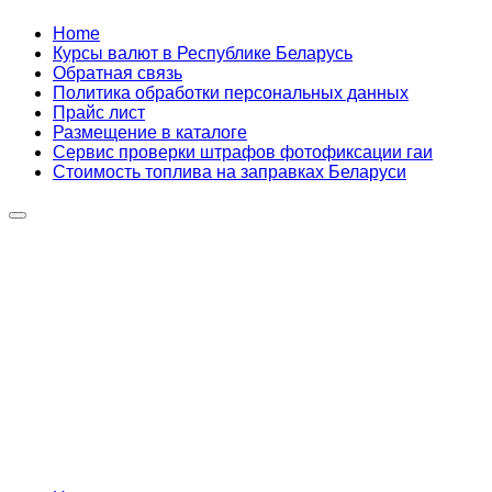
Skip
Home
to
Курсы валют в Республике Беларусь
content
Обратная связь
Политика обработки персональных данных
Прайс лист
Размещение в каталоге
Сервис проверки штрафов фотофиксации гаи
Стоимость топлива на заправках Беларуси
Авторулевой
Сайт про автомобили
Авторулевой