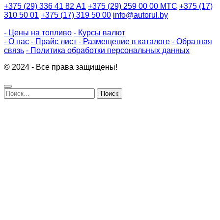
+375 (29) 336 41 82
А1
+375 (29) 259 00 00
МТС
+375 (17)
310 50 01
+375 (17) 319 50 00
info@autorul.by
- Цены на топливо
- Курсы валют
- О нас
- Прайс лист
- Размещение в каталоге
- Обратная
связь
- Политика обработки персональных данных
© 2024 - Все права защищены!
Найти: