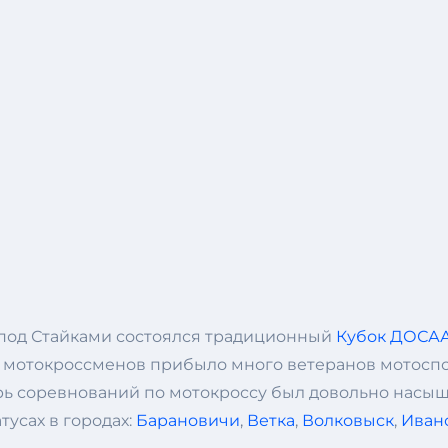
 под Стайками состоялся традиционный
Кубок ДОСАА
й мотокроссменов прибыло много ветеранов мотоспо
дарь соревнований по мотокроссу был довольно насы
тусах в городах:
Барановичи
,
Ветка
,
Волковыск
,
Иван