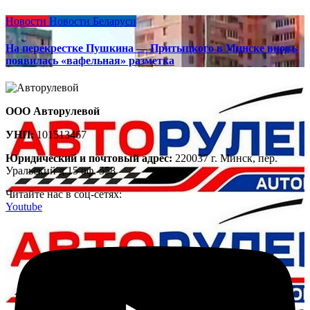
Новости
Новости Беларуси
На перекрестке Пушкина — Притыцкого в Минске вновь
появилась «вафельная» разметка
ООО Авторулевой
УНП:
101513467
Юридический и почтовый адрес:
220037 г. Минск, пер.
Уральский д.15 оф. 558
Читайте нас в соц-сетях:
Youtube