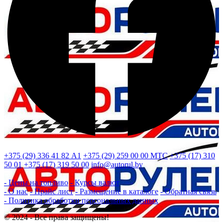
+375 (29) 336 41 82
А1
+375 (29) 259 00 00
МТС
+375 (17) 310
50 01
+375 (17) 319 50 00
info@autorul.by
- Цены на топливо
- Курсы валют
- О нас
- Прайс лист
- Размещение в каталоге
- Обратная связь
- Политика обработки персональных данных
© 2024 - Все права защищены!