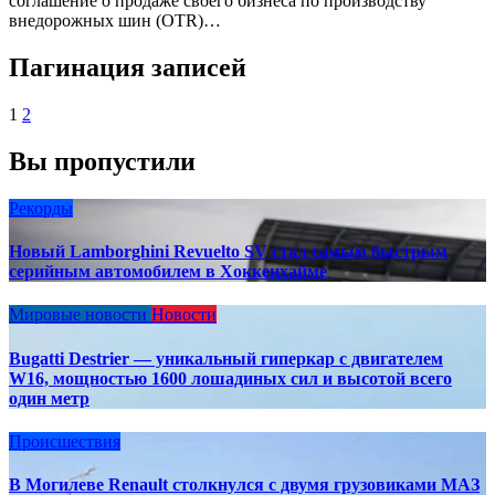
соглашение о продаже своего бизнеса по производству
внедорожных шин (OTR)…
Пагинация записей
1
2
Вы пропустили
Рекорды
Новый Lamborghini Revuelto SV стал самым быстрым
серийным автомобилем в Хоккенхайме
Мировые новости
Новости
Bugatti Destrier — уникальный гиперкар с двигателем
W16, мощностью 1600 лошадиных сил и высотой всего
один метр
Происшествия
В Могилеве Renault столкнулся с двумя грузовиками МАЗ