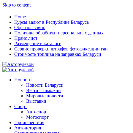
Skip to content
Home
Курсы валют в Республике Беларусь
Обратная связь
Политика обработки персональных данных
Прайс лист
Размещение в каталоге
Сервис проверки штрафов фотофиксации гаи
Стоимость топлива на заправках Беларуси
Авторулевой
Сайт про автомобили
Авторулевой
Сайт про автомобили
Новости
Новости Беларуси
Вести с таможни
Мировые новости
Выставки
Спорт
Автоспорт
Мотоспорт
Происшествия
Автоистория