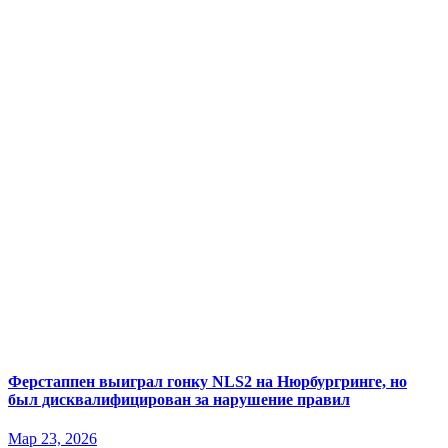
Ферстаппен выиграл гонку NLS2 на Нюрбургринге, но
был дисквалифицирован за нарушение правил
Мар 23, 2026