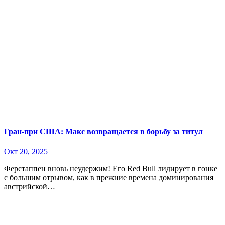
Гран-при США: Макс возвращается в борьбу за титул
Окт 20, 2025
Ферстаппен вновь неудержим! Его Red Bull лидирует в гонке
с большим отрывом, как в прежние времена доминирования
австрийской…