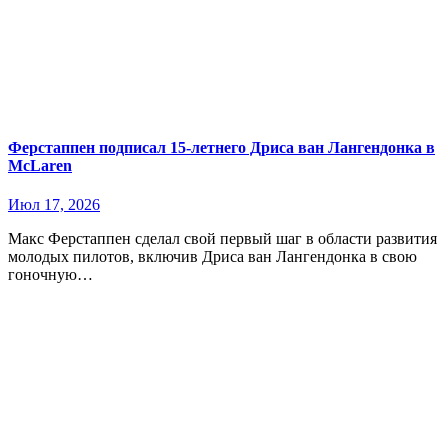
Ферстаппен подписал 15-летнего Дриса ван Лангендонка в
McLaren
Июл 17, 2026
Макс Ферстаппен сделал свой первый шаг в области развития
молодых пилотов, включив Дриса ван Лангендонка в свою
гоночную…