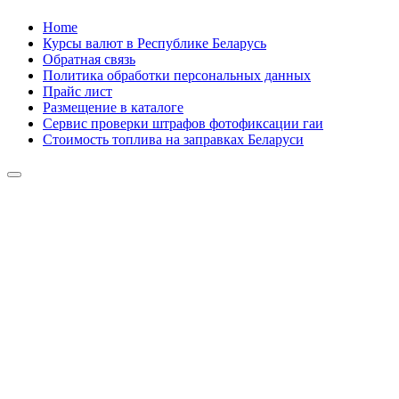
Skip
Home
to
Курсы валют в Республике Беларусь
content
Обратная связь
Политика обработки персональных данных
Прайс лист
Размещение в каталоге
Сервис проверки штрафов фотофиксации гаи
Стоимость топлива на заправках Беларуси
Авторулевой
Сайт про автомобили
Авторулевой