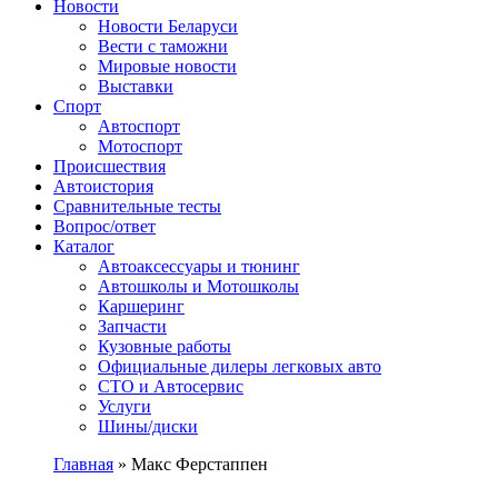
Сайт про автомобили
Новости
Новости Беларуси
Вести с таможни
Мировые новости
Выставки
Спорт
Автоспорт
Мотоспорт
Происшествия
Автоистория
Сравнительные тесты
Вопрос/ответ
Каталог
Автоакcессуары и тюнинг
Автошколы и Мотошколы
Каршеринг
Запчасти
Кузовные работы
Официальные дилеры легковых авто
СТО и Автосервис
Услуги
Шины/диски
Главная
»
Макс Ферстаппен