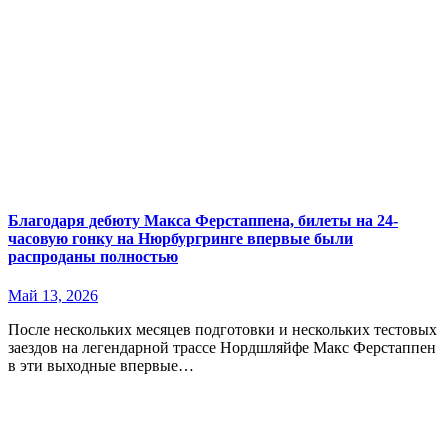
Благодаря дебюту Макса Ферстаппена, билеты на 24-
часовую гонку на Нюрбургринге впервые были
распроданы полностью
Май 13, 2026
После нескольких месяцев подготовки и нескольких тестовых
заездов на легендарной трассе Нордшляйфе Макс Ферстаппен
в эти выходные впервые…