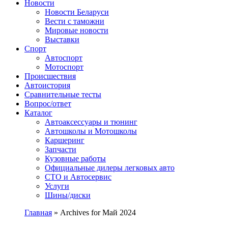
Сайт про автомобили
Новости
Новости Беларуси
Вести с таможни
Мировые новости
Выставки
Спорт
Автоспорт
Мотоспорт
Происшествия
Автоистория
Сравнительные тесты
Вопрос/ответ
Каталог
Автоакcессуары и тюнинг
Автошколы и Мотошколы
Каршеринг
Запчасти
Кузовные работы
Официальные дилеры легковых авто
СТО и Автосервис
Услуги
Шины/диски
Главная
»
Archives for Май 2024