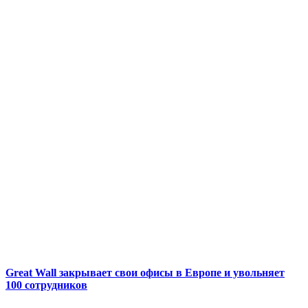
Great Wall закрывает свои офисы в Европе и увольняет
100 сотрудников