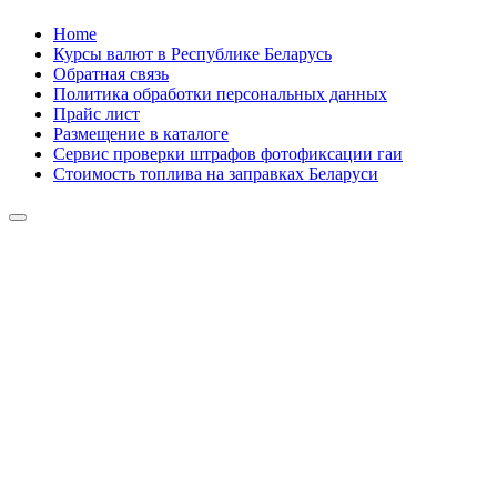
Skip
Home
to
Курсы валют в Республике Беларусь
content
Обратная связь
Политика обработки персональных данных
Прайс лист
Размещение в каталоге
Сервис проверки штрафов фотофиксации гаи
Стоимость топлива на заправках Беларуси
Авторулевой
Сайт про автомобили
Авторулевой