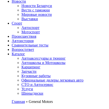
Сайт про автомобили
Новости
Новости Беларуси
Вести с таможни
Мировые новости
Выставки
Спорт
Автоспорт
Мотоспорт
Происшествия
Автоистория
Сравнительные тесты
Вопрос/ответ
Каталог
Автоакcессуары и тюнинг
Автошколы и Мотошколы
Каршеринг
Запчасти
Кузовные работы
Официальные дилеры легковых авто
СТО и Автосервис
Услуги
Шины/диски
Главная
»
General Motors