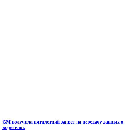
GM получила пятилетний запрет на передачу данных о
водителях