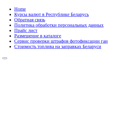
Skip
Home
to
Курсы валют в Республике Беларусь
content
Обратная связь
Политика обработки персональных данных
Прайс лист
Размещение в каталоге
Сервис проверки штрафов фотофиксации гаи
Стоимость топлива на заправках Беларуси
Авторулевой
Сайт про автомобили
Авторулевой