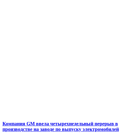
Компания GM ввела четырехнедельный перерыв в
производстве на заводе по выпуску электромобилей