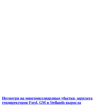
Несмотря на многомиллиардные убытки, зарплата
гендиректоров Ford, GM и Stellantis выросла