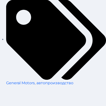
General Motors
,
автопроизводство