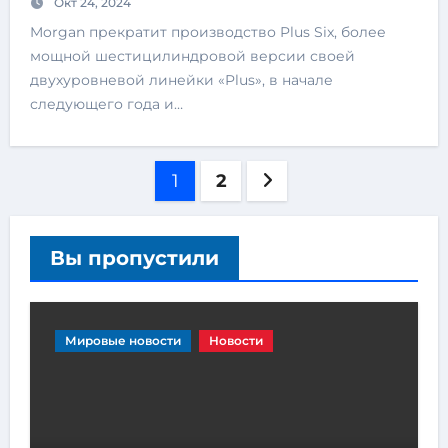
Окт 24, 2024
Morgan прекратит производство Plus Six, более
мощной шестицилиндровой версии своей
двухуровневой линейки «Plus», в начале
следующего года и…
1
2
Вы пропустили
Мировые новости
Новости