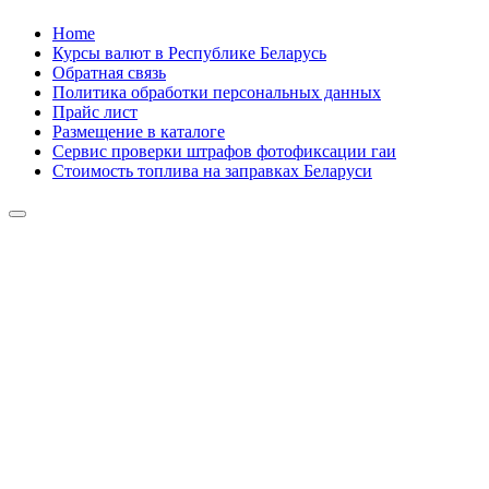
Skip
Home
to
Курсы валют в Республике Беларусь
content
Обратная связь
Политика обработки персональных данных
Прайс лист
Размещение в каталоге
Сервис проверки штрафов фотофиксации гаи
Стоимость топлива на заправках Беларуси
Авторулевой
Сайт про автомобили
Авторулевой