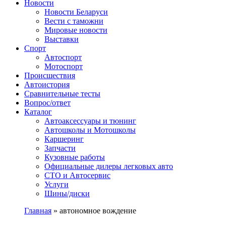
Сайт про автомобили
Новости
Новости Беларуси
Вести с таможни
Мировые новости
Выставки
Спорт
Автоспорт
Мотоспорт
Происшествия
Автоистория
Сравнительные тесты
Вопрос/ответ
Каталог
Автоакcессуары и тюнинг
Автошколы и Мотошколы
Каршеринг
Запчасти
Кузовные работы
Официальные дилеры легковых авто
СТО и Автосервис
Услуги
Шины/диски
Главная
»
автономное вождение