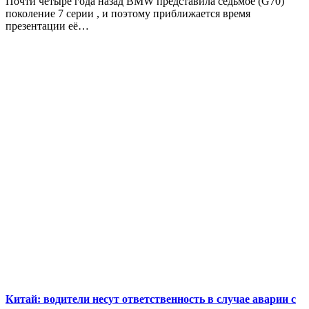
Почти четыре года назад BMW представила седьмое (G70)
поколение 7 серии , и поэтому приближается время
презентации её…
Китай: водители несут ответственность в случае аварии с