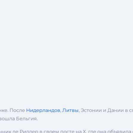
нке. После
Нидерландов
,
Литвы
, Эстонии и Дании в
вошла Бельгия.
ик де Риддер в своем посте на X, где она объявил