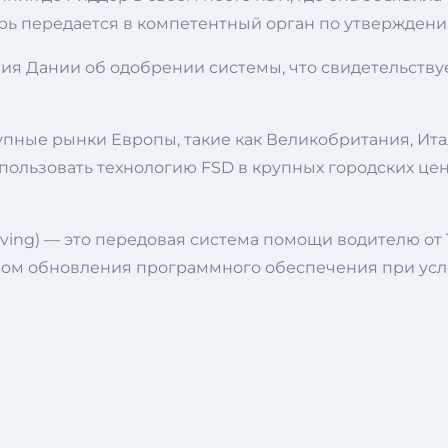
перь передается в компетентный орган по утверждени
ния Дании об одобрении системы, что свидетельств
пные рынки Европы, такие как Великобритания, Итал
льзовать технологию FSD в крупных городских центр
iving) — это передовая система помощи водителю от 
твом обновления программного обеспечения при ус