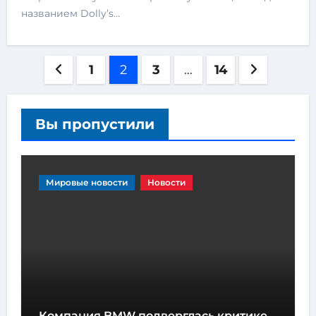
названием Dolly’s…
1
2
3
…
14
Вы пропустили
Мировые новости
Новости
Компания BMW подверглась критике