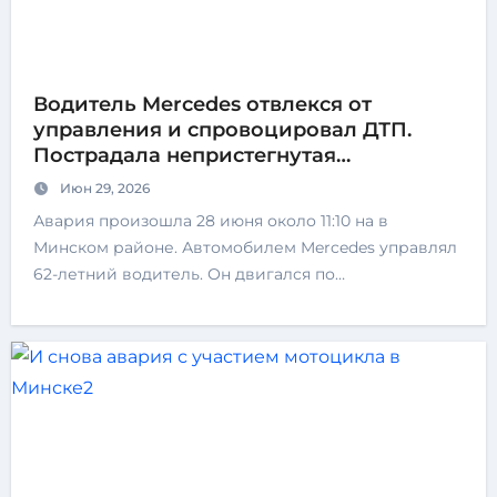
Водитель Mercedes отвлекся от
управления и спровоцировал ДТП.
Пострадала непристегнутая
пассажирка
Июн 29, 2026
Авария произошла 28 июня около 11:10 на в
Минском районе. Автомобилем Mercedes управлял
62-летний водитель. Он двигался по…