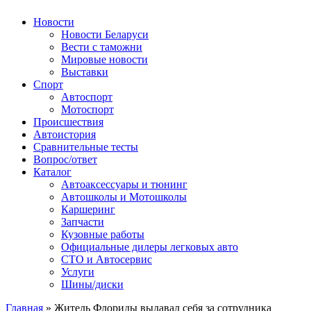
Авторулевой
Сайт про автомобили
Новости
Новости Беларуси
Вести с таможни
Мировые новости
Выставки
Спорт
Автоспорт
Мотоспорт
Происшествия
Автоистория
Сравнительные тесты
Вопрос/ответ
Каталог
Автоакcессуары и тюнинг
Автошколы и Мотошколы
Каршеринг
Запчасти
Кузовные работы
Официальные дилеры легковых авто
СТО и Автосервис
Услуги
Шины/диски
Главная
»
Житель Флориды выдавал себя за сотрудника