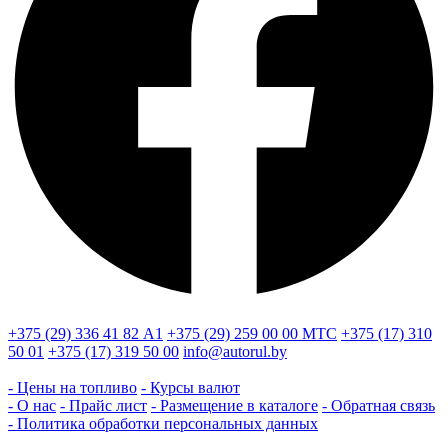
+375 (29) 336 41 82
А1
+375 (29) 259 00 00
МТС
+375 (17) 310
50 01
+375 (17) 319 50 00
info@autorul.by
- Цены на топливо
- Курсы валют
- О нас
- Прайс лист
- Размещение в каталоге
- Обратная связь
- Политика обработки персональных данных