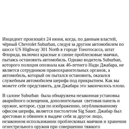
Инцидент произошёл 24 июня, когда, по данным властей,
чёрный Chevrolet Suburban, следуя за другим автомобилем по
шоссе US Highway 301 North в городе Тонотосасса, штат
Флорида, включил красные и синие проблесковые маячки,
пытаясь остановить автомобиль. Однако водитель Suburban,
которого полиция опознала как 46-летнего Нади Джабара, не
является сотрудником правоохранительных органов, а
автомобиль, который он пытался остановить, оказался
служебным автомобилем шерифа под прикрытием. Как вы
можете себе представить, для Джабара это закончилось плохо.
В салоне Suburban была обнаружена незаконная установка
аварийного освещения, дополнительная световая панель и
оружие, которое, судя по изображению, опубликованному
офисом шерифа, является пистолетом Sig Sauer. Джабар был
арестован и обвинен в выдаче себя за другое лицо,
незаконном использовании проблесковых маячков и хранении
огнестрельного оружия при совершении тяжкого