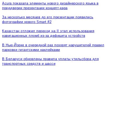
Acura показала элементы нового дизайнерского языка в
преддверии презентации концепт-кара
За несколько месяцев до его презентации появились
фотографии нового Smart #2
Казахстан отложил переход на II этап использования
навигационных пломб из-за дефицита устройств
В Нью-Йорке в очередной раз позорят нарушителей правил
парковки гигантскими наклейками
В Беларуси обновлены правила уплаты утильсбора для
транспортных средств и шасси