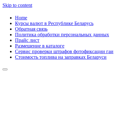
Skip to content
Home
Курсы валют в Республике Беларусь
Обратная связь
Политика обработки персональных данных
Прайс лист
Размещение в каталоге
Сервис проверки штрафов фотофиксации гаи
Стоимость топлива на заправках Беларуси
Авторулевой
Сайт про автомобили