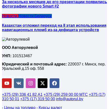
За несколько месяцев до его презентации появились
фотографии нового Smart #2
Новости
Новости Беларуси
Казахстан отложил переход на II этап использования
навигационных пломб из-за дефицита устройств
ООО Авторулевой
УНП:
101513467
Юридический и почтовый адрес:
220037 г. Минск, пер.
Уральский д.15 оф. 558
Читайте нас в соц-сетях:
+375 (29) 336 41 82
А1
+375 (29) 259 00 00
МТС
+375 (17)
310 50 01
+375 (17) 319 50 00
info@autorul.by
- Цены на топливо
- Курсы валют