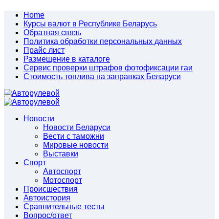
Home
Курсы валют в Республике Беларусь
Обратная связь
Политика обработки персональных данных
Прайс лист
Размещение в каталоге
Сервис проверки штрафов фотофиксации гаи
Стоимость топлива на заправках Беларуси
Авторулевой
Сайт про автомобили
Авторулевой
Сайт про автомобили
Новости
Новости Беларуси
Вести с таможни
Мировые новости
Выставки
Спорт
Автоспорт
Мотоспорт
Происшествия
Автоистория
Сравнительные тесты
Вопрос/ответ