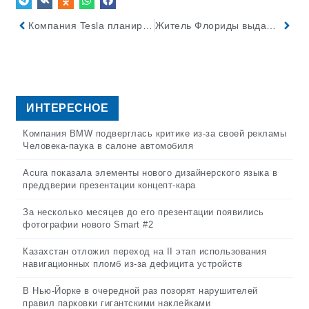
Компания Tesla планирует нанять еще 1000 сотрудников в Грюнхайде
Житель Флориды выдавал себя за сотрудника полиции и был арестован после попытки остановить настоящую полицейскую машину
ИНТЕРЕСНОЕ
Компания BMW подверглась критике из-за своей рекламы
Человека-паука в салоне автомобиля
Acura показала элементы нового дизайнерского языка в
преддверии презентации концепт-кара
За несколько месяцев до его презентации появились
фотографии нового Smart #2
Казахстан отложил переход на II этап использования
навигационных пломб из-за дефицита устройств
В Нью-Йорке в очередной раз позорят нарушителей
правил парковки гигантскими наклейками