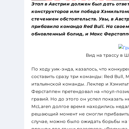
Этап в Австрии должен был дать отве
конструкторов или победа Хэмильтона
стечением обстоятельств. Увы, в Авс
прибавила команда
Red
Bull
. На свое
обновленный болид, и Макс Ферстаппе
Вид на трассу в 
По ходу уик-энда, казалось, что конкур
составить сразу три команды: Red Bull, 
итальянской команды. Леклер и Хэмильто
Ферстаппен претендовал на «поул-пози
гравий. Но до этого он успел показать н
McLaren долгое время находились недал
решающий момент не смогли прибавить 
случае, можно было ожидать борьбы на 
прошли две гонки разогрева: «Формула-