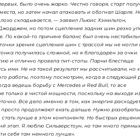
первых, было очень жарко. Честно говоря, старт полу
 места, но затем начал атаковать и обогнал Шарля. Н
еплохо складывается, — заявил Льюис Хэмильтон,
Джорджем, но потом сцепление задних шин резко уп
е. По какой-то причине баланс был очень нестабиль
 точки зрения сцепления шин с трассой мы не могли 
 гонка получилась сложной, но я благодарен за очки.
ию и отлично провела пит-стопы. Парни блестяще
усь ими. Не на такой результат мы рассчитывали, но 
ого работы, поэтому посмотрим, когда в следующий 
да ведешь борьбу с Mercedes и Red Bull, то все
не только в чистой мощности, поскольку на выходе и
очно. Все дело именно в том, как энергия расходует
 просто продолжают ехать дальше. Нужно разобрать
 стать лучше в этом компоненте. Но быстрых решени
ий этап. Я люблю Сильверстоун, но там много прямых
ти себя там немного лучше».