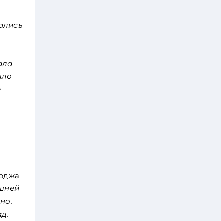
ались
ала
ыло
е
орджа
ашней
но.
ад.