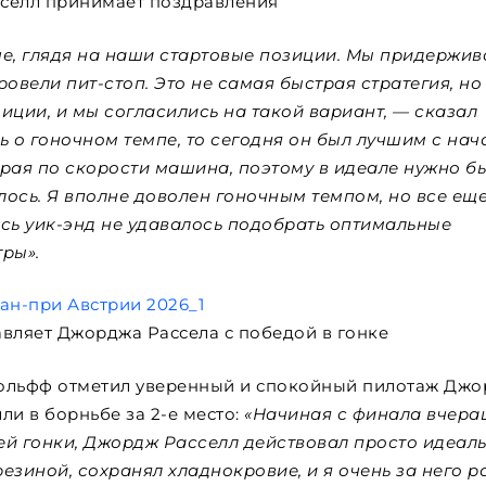
селл принимает поздравления
ше, глядя на наши стартовые позиции. Мы придержив
овели пит-стоп. Это не самая быстрая стратегия, но
иции, и мы согласились на такой вариант, — сказал
ть о гоночном темпе, то сегодня он был лучшим с нач
торая по скорости машина, поэтому в идеале нужно б
лось. Я вполне доволен гоночным темпом, но все ещ
сь уик-энд не удавалось подобрать оптимальные
тры».
вляет Джорджа Рассела с победой в гонке
Вольфф отметил уверенный и спокойный пилотаж Дж
ли в борньбе за 2-е место:
«Начиная с финала вчер
й гонки, Джордж Расселл действовал просто идеаль
езиной, сохранял хладнокровие, и я очень за него р