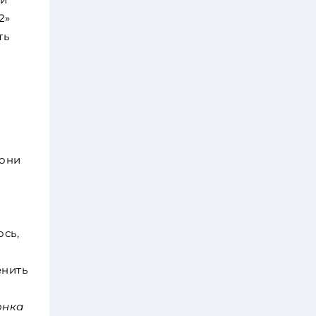
2»
ть
 они
ось,
енить
онка