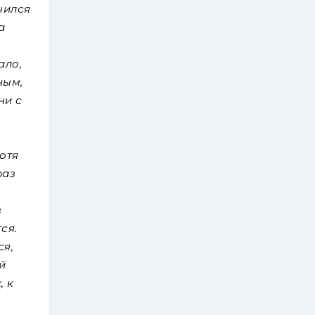
чился
а
ало,
ным,
ни с
хотя
раз
з
ся.
ся,
й
, к