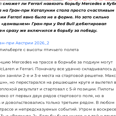
т: сможет ли
Ferrari
навязать борьбу
Mercedes
в Куб
 на Гран-при Каталунии стала просто счастливым
трии
Ferrari
явно была не в форме. Но зато сильно
м «домашнем» Гран-при у
Red
Bull
дебютировал
н сразу же включился в борьбу за победу.
Шпильберге с высоты птичьего полета
енцию Mercedes на трассе в борньбе за подиум могут
McLaren и Ferrari. Поначалу все удачно складывалось 
н заняли 2-е и 3-е места на стартовой решетке. Макс
шн», но перестарался на решающем круге и вылетел 
еплохой результат и стартовал с 5-й позиции. Пилоты
еко от первых двух рядов стартового поля, но в
и довольствовались только третьим рядом. В любом
трассе и непредсказуемых событий. Утром в воскрес
3» и «Формула-2». Борьбы было много и в той и друг