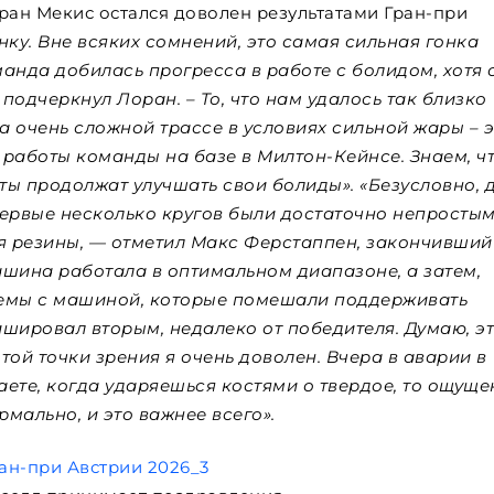
ран Мекис остался доволен результатами Гран-при
нку. Вне всяких сомнений, это самая сильная гонка
анда добилась прогресса в работе с болидом, хотя 
подчеркнул Лоран. – То, что нам удалось так близко
на очень сложной трассе в условиях сильной жары – 
 работы команды на базе в Милтон-Кейнсе. Знаем, ч
ты продолжат улучшать свои болиды». «Безусловно, 
Первые несколько кругов были достаточно непростым
ия резины, — отметил Макс Ферстаппен, закончивший
машина работала в оптимальном диапазоне, а затем,
лемы с машиной, которые помешали поддерживать
ишировал вторым, недалеко от победителя. Думаю, э
этой точки зрения я очень доволен. Вчера в аварии в
ете, когда ударяешься костями о твердое, то ощуще
рмально, и это важнее всего».