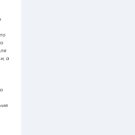
о
это
то
для
и, а
то
ния