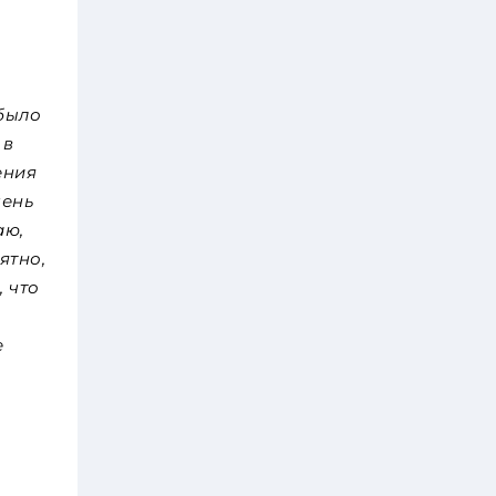
 было
 в
ения
чень
аю,
ятно,
 что
е