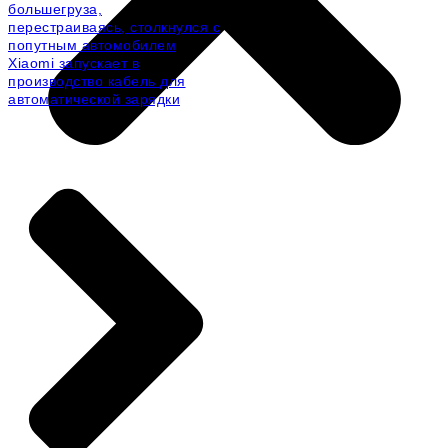
большегруза,
перестраиваясь, столкнулся с
попутным автомобилем
Xiaomi запускает в
производство кабель для
автоматической зарядки