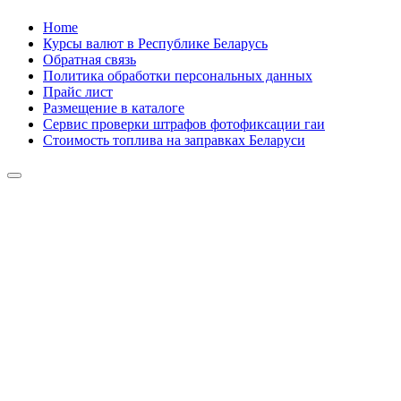
Skip
Home
to
Курсы валют в Республике Беларусь
content
Обратная связь
Политика обработки персональных данных
Прайс лист
Размещение в каталоге
Сервис проверки штрафов фотофиксации гаи
Стоимость топлива на заправках Беларуси
Авторулевой
Сайт про автомобили
Авторулевой