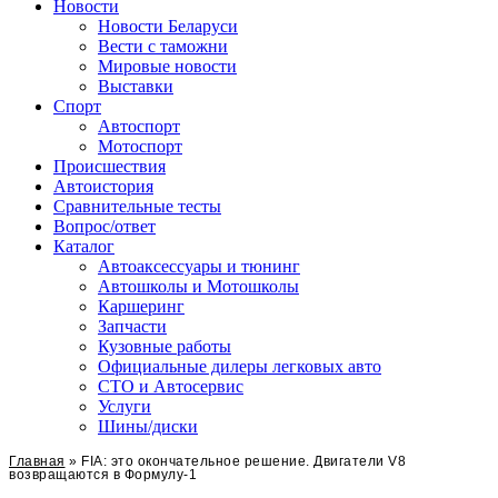
Сайт про автомобили
Новости
Новости Беларуси
Вести с таможни
Мировые новости
Выставки
Спорт
Автоспорт
Мотоспорт
Происшествия
Автоистория
Сравнительные тесты
Вопрос/ответ
Каталог
Автоакcессуары и тюнинг
Автошколы и Мотошколы
Каршеринг
Запчасти
Кузовные работы
Официальные дилеры легковых авто
СТО и Автосервис
Услуги
Шины/диски
Главная
»
FIA: это окончательное решение. Двигатели V8
возвращаются в Формулу-1