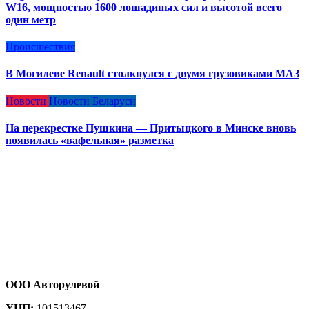
W16, мощностью 1600 лошадиных сил и высотой всего
один метр
Происшествия
В Могилеве Renault столкнулся с двумя грузовиками МАЗ
Новости
Новости Беларуси
На перекрестке Пушкина — Притыцкого в Минске вновь
появилась «вафельная» разметка
ООО Авторулевой
УНП:
101513467