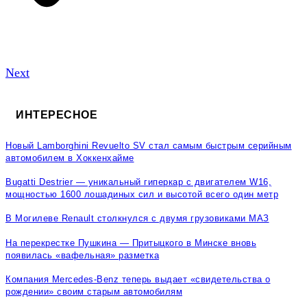
Next
ИНТЕРЕСНОЕ
Новый Lamborghini Revuelto SV стал самым быстрым серийным
автомобилем в Хоккенхайме
Bugatti Destrier — уникальный гиперкар с двигателем W16,
мощностью 1600 лошадиных сил и высотой всего один метр
В Могилеве Renault столкнулся с двумя грузовиками МАЗ
На перекрестке Пушкина — Притыцкого в Минске вновь
появилась «вафельная» разметка
Компания Mercedes-Benz теперь выдает «свидетельства о
рождении» своим старым автомобилям