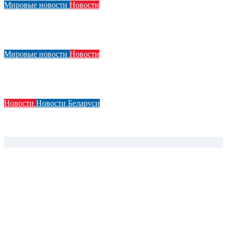
Мировые новости
Новости
Acura показала элементы нового дизайнерского языка в
преддверии презентации концепт-кара
Мировые новости
Новости
За несколько месяцев до его презентации появились
фотографии нового Smart #2
Новости
Новости Беларуси
Казахстан отложил переход на II этап использования
навигационных пломб из-за дефицита устройств