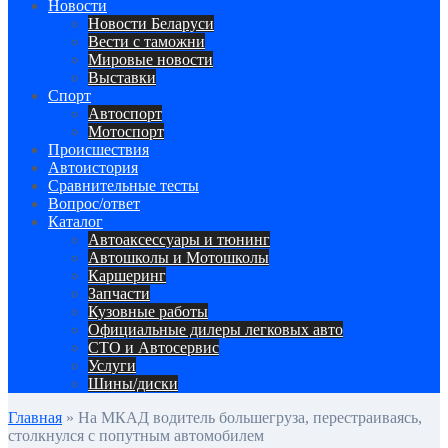
Сайт про автомобили
Новости
Новости Беларуси
Вести с таможни
Мировые новости
Выставки
Спорт
Автоспорт
Мотоспорт
Происшествия
Автоистория
Сравнительные тесты
Вопрос/ответ
Каталог
Автоакcессуары и тюнинг
Автошколы и Мотошколы
Каршеринг
Запчасти
Кузовные работы
Официальные дилеры легковых авто
СТО и Автосервис
Услуги
Шины/диски
Главная
»
На МКАД водитель большегруза, перестраиваясь,
столкнулся с попутным автомобилем