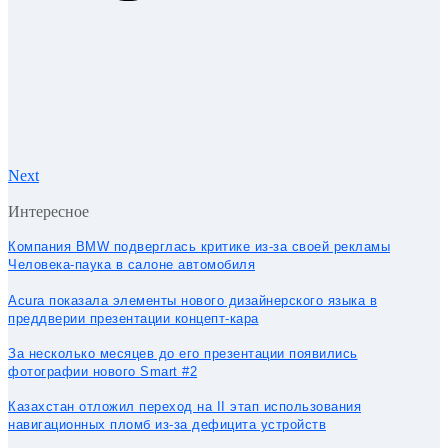
Next
Интересное
Компания BMW подверглась критике из-за своей рекламы
Человека-паука в салоне автомобиля
Acura показала элементы нового дизайнерского языка в
преддверии презентации концепт-кара
За несколько месяцев до его презентации появились
фотографии нового Smart #2
Казахстан отложил переход на II этап использования
навигационных пломб из-за дефицита устройств