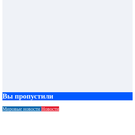
Вы пропустили
Мировые новости
Новости
Компания BMW подверглась критике из-за своей рекламы
Человека-паука в салоне автомобиля