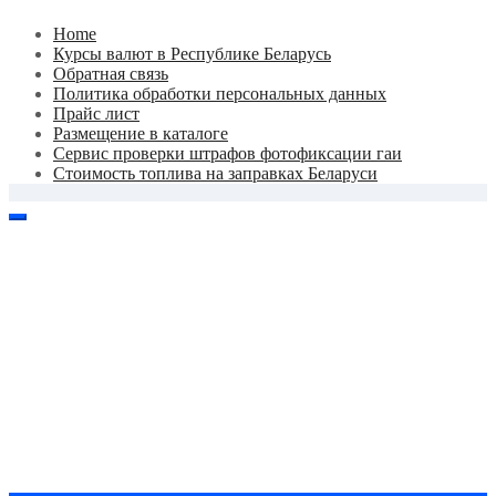
Skip
Home
to
Курсы валют в Республике Беларусь
content
Обратная связь
Политика обработки персональных данных
Прайс лист
Размещение в каталоге
Сервис проверки штрафов фотофиксации гаи
Стоимость топлива на заправках Беларуси
Авторулевой
Сайт про автомобили
Авторулевой