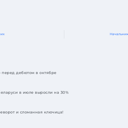
них
Начальник
o перед дебютом в октябре
еларуси в июле выросли на 30%
реворот и сломанная ключица!