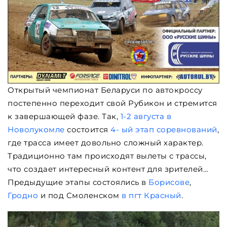
Открытый чемпионат Беларуси по автокроссу
постепенно переходит свой Рубикон и стремится
к завершающей фазе. Так,
1-2 августа в
Новолукомле
состоится
4- ый этап соревнований
,
где трасса имеет довольно сложный характер.
Традиционно там происходят вылеты с трассы,
что создает интересный контент для зрителей…
Предыдущие этапы состоялись в
Борисове
,
Гродно
и под Смоленском
в пгт Красный
.