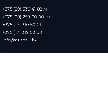
+375 (29) 336 41 82
А1
+375 (29) 259 00 00
МТС
+375 (17) 310 50 01
+375 (17) 319 50 00
info@autorul.by
- Цены на топливо
- Курсы валют
- О нас
- Прайс лист
- Размещение в каталоге
- Обратная связь
- Политика обработки персональных данных