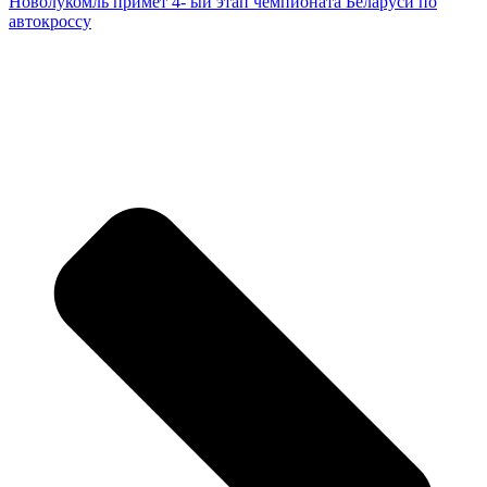
Новолукомль примет 4- ый этап чемпионата Беларуси по
автокроссу