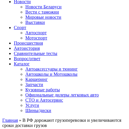
Сайт про автомобили
Новости
Новости Беларуси
Вести с таможни
Мировые новости
Выставки
Спорт
Автоспорт
Мотоспорт
Происшествия
Автоистория
Сравнительные тесты
Вопрос/ответ
Каталог
Автоакcессуары и тюнинг
Автошколы и Мотошколы
Каршеринг
Запчасти
Кузовные работы
Официальные дилеры легковых авто
СТО и Автосервис
Услуги
Шины/диски
Главная
»
В РФ дорожают грузоперевозки и увеличиваются
сроки доставки грузов