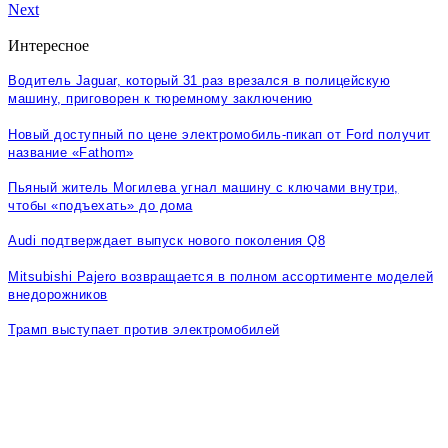
Next
Интересное
Водитель Jaguar, который 31 раз врезался в полицейскую
машину, приговорен к тюремному заключению
Новый доступный по цене электромобиль-пикап от Ford получит
название «Fathom»
Пьяный житель Могилева угнал машину с ключами внутри,
чтобы «подъехать» до дома
Audi подтверждает выпуск нового поколения Q8
Mitsubishi Pajero возвращается в полном ассортименте моделей
внедорожников
Трамп выступает против электромобилей