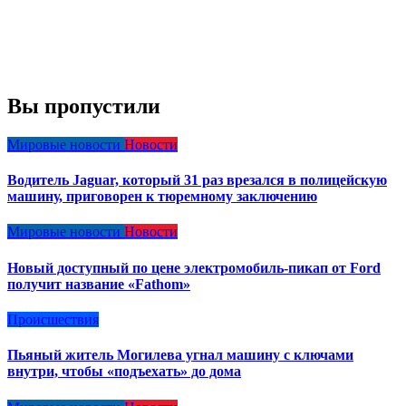
Вы пропустили
Мировые новости
Новости
Водитель Jaguar, который 31 раз врезался в полицейскую
машину, приговорен к тюремному заключению
Мировые новости
Новости
Новый доступный по цене электромобиль-пикап от Ford
получит название «Fathom»
Происшествия
Пьяный житель Могилева угнал машину с ключами
внутри, чтобы «подъехать» до дома