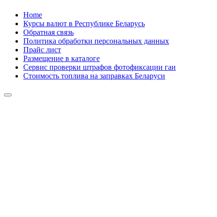
Skip
Home
to
Курсы валют в Республике Беларусь
content
Обратная связь
Политика обработки персональных данных
Прайс лист
Размещение в каталоге
Сервис проверки штрафов фотофиксации гаи
Стоимость топлива на заправках Беларуси
Авторулевой
Сайт про автомобили
Авторулевой