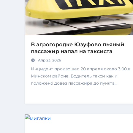
В агрогородке Юзуфово пьяный
пассажир напал на таксиста
Апр 23, 2026
Инцидент произошел 20 апреля около 3.00 в
Минском районе. Водитель такси как и
положено довез пассажира до пункта…