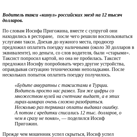
Водитель такси «кинул» российских звезд на 12 тысяч
долларов.
По словам Иосифа Пригожина, вместе с супругой они
находились в ресторане, после чего решили воспользоваться
услугами такси. Доехав до нужного места, продюсер
предложил оплатить поездку наличными (около 30 долларов в
эквиваленте), но деньги, со слов водителя, были «старыми».
Таксист попросил картой, но она не пробилась. Таксист
предложил Иосифу попробовать через другие устройства,
оправдывая ситуацию техническими неполадками. После
нескольких попыток оплатить поездку получилось.
«Будьте аккуратны с таксистами в Турции.
Водитель просто нас развел. Там же цифры со
множеством нулей на счетчике выдает, а в этих
лирах-шмирах очень сложно разобраться.
Несколько раз терминал оплаты выдавал ошибку.
А потом с кредитки списались 12 тыс. долларов, о
чем я сразу не понял»,
— поделился Иосиф
Пригожин.
Прежде чем мошенник успел скрыться, Иосиф успел