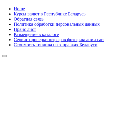
Skip
Home
to
Курсы валют в Республике Беларусь
content
Обратная связь
Политика обработки персональных данных
Прайс лист
Размещение в каталоге
Сервис проверки штрафов фотофиксации гаи
Стоимость топлива на заправках Беларуси
Авторулевой
Сайт про автомобили
Авторулевой