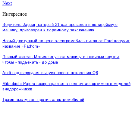
Next
Интересное
Водитель Jaguar, который 31 раз врезался в полицейскую
машину, приговорен к тюремному заключению
Новый доступный по цене электромобиль-пикап от Ford получит
название «Fathom»
Пьяный житель Могилева угнал машину с ключами внутри,
чтобы «подъехать» до дома
Audi подтверждает выпуск нового поколения Q8
Mitsubishi Pajero возвращается в полном ассортименте моделей
внедорожников
Трамп выступает против электромобилей