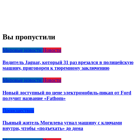
Вы пропустили
Мировые новости
Новости
Водитель Jaguar, который 31 раз врезался в полицейскую
машину, приговорен к тюремному заключению
Мировые новости
Новости
Новый доступный по цене электромобиль-пикап от Ford
получит название «Fathom»
Происшествия
Пьяный житель Могилева угнал машину с ключами
внутри, чтобы «подъехать» до дома