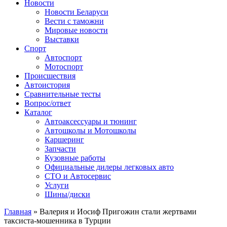
Сайт про автомобили
Новости
Новости Беларуси
Вести с таможни
Мировые новости
Выставки
Спорт
Автоспорт
Мотоспорт
Происшествия
Автоистория
Сравнительные тесты
Вопрос/ответ
Каталог
Автоакcессуары и тюнинг
Автошколы и Мотошколы
Каршеринг
Запчасти
Кузовные работы
Официальные дилеры легковых авто
СТО и Автосервис
Услуги
Шины/диски
Главная
»
Валерия и Иосиф Пригожин стали жертвами
таксиста-мошенника в Турции