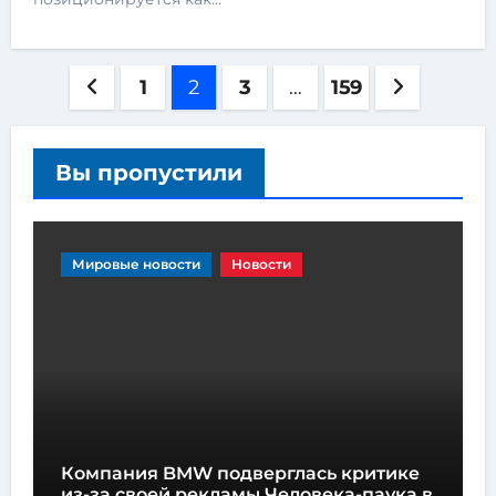
1
2
3
…
159
Вы пропустили
Мировые новости
Новости
Компания BMW подверглась критике
из-за своей рекламы Человека-паука в