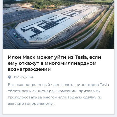
Илон Маск может уйти из Tesla, если
ему откажут в многомиллиардном
вознаграждении
Июн 7, 2024
Высокопоставленный член совета директоров Tesla
обратился к акционерам компании, призвав их
проголосовать за многомиллиардную сделку по
выплате генеральному…