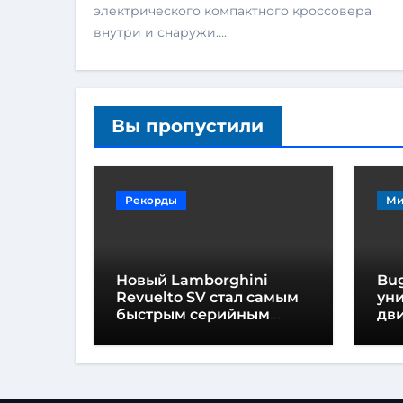
электрического компактного кроссовера
внутри и снаружи.…
Вы пропустили
Рекорды
Ми
Новый Lamborghini
Bug
Revuelto SV стал самым
ун
быстрым серийным
дви
автомобилем в
мо
Хоккенхайме
ло
выс