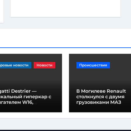
ровые новости
Новости
Происшествия
atti Destrier —
В Могилеве Renault
икальный гиперкар с
столкнулся с двумя
гателем W16,
грузовиками МАЗ
щностью 1600
шадиных сил и
отой всего один метр