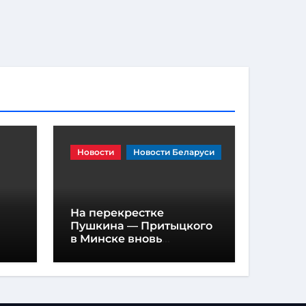
Новости
Новости Беларуси
На перекрестке
Пушкина — Притыцкого
в Минске вновь
появилась «вафельная»
разметка