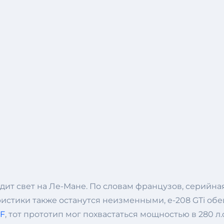
видит свет на Ле-Мане. По словам французов, серийн
истики также останутся неизменными, e-208 GTi об
HF
, тот прототип мог похвастаться мощностью в 280 л.