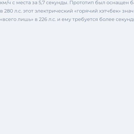
км/ч с места за 5,7 секунды. Прототип был оснащен
в 280 л.с. этот электрический «горячий хэтчбек» зн
«всего лишь» в 226 л.с. и ему требуется более секунд