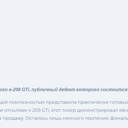
о e-208 GTi, публичный дебют которого состоится на
ей помпезностью представила практически готовый
и отсылкам к 205 GTi, этот тизер демонстрировал я
л в продажу. Осталось лишь немного терпения; финал