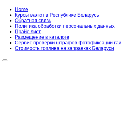
Skip
Home
to
Курсы валют в Республике Беларусь
content
Обратная связь
Политика обработки персональных данных
Прайс лист
Размещение в каталоге
Сервис проверки штрафов фотофиксации гаи
Стоимость топлива на заправках Беларуси
Авторулевой
Сайт про автомобили
Авторулевой