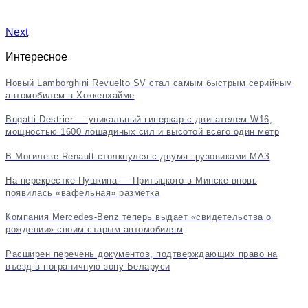
Next
Интересное
Новый Lamborghini Revuelto SV стал самым быстрым серийным
автомобилем в Хоккенхайме
Bugatti Destrier — уникальный гиперкар с двигателем W16,
мощностью 1600 лошадиных сил и высотой всего один метр
В Могилеве Renault столкнулся с двумя грузовиками МАЗ
На перекрестке Пушкина — Притыцкого в Минске вновь
появилась «вафельная» разметка
Компания Mercedes-Benz теперь выдает «свидетельства о
рождении» своим старым автомобилям
Расширен перечень документов, подтверждающих право на
въезд в пограничную зону Беларуси