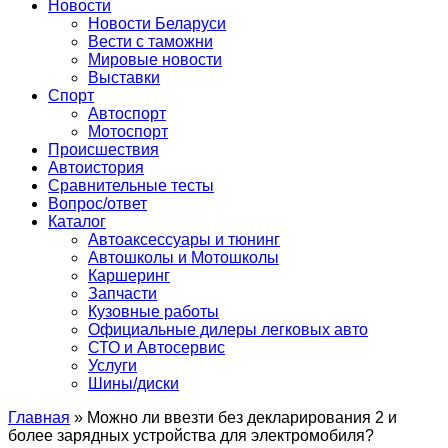
Сайт про автомобили
Новости
Новости Беларуси
Вести с таможни
Мировые новости
Выставки
Спорт
Автоспорт
Мотоспорт
Происшествия
Автоистория
Сравнительные тесты
Вопрос/ответ
Каталог
Автоакcессуары и тюнинг
Автошколы и Мотошколы
Каршеринг
Запчасти
Кузовные работы
Официальные дилеры легковых авто
СТО и Автосервис
Услуги
Шины/диски
Главная
»
Можно ли ввезти без декларирования 2 и
более зарядных устройства для электромобиля?