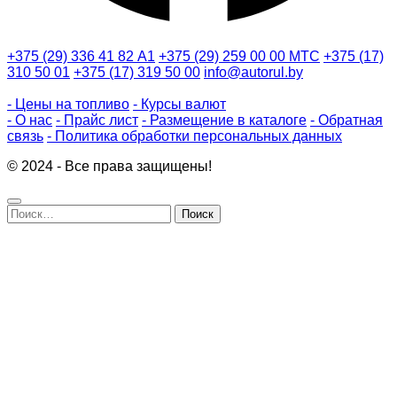
+375 (29) 336 41 82
А1
+375 (29) 259 00 00
МТС
+375 (17)
310 50 01
+375 (17) 319 50 00
info@autorul.by
- Цены на топливо
- Курсы валют
- О нас
- Прайс лист
- Размещение в каталоге
- Обратная
связь
- Политика обработки персональных данных
© 2024 - Все права защищены!
Найти: