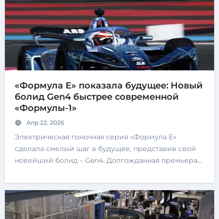
«Формула E» показала будущее: Новый
болид Gen4 быстрее современной
«Формулы-1»
Апр 22, 2026
Электрическая гоночная серия «Формула E»
сделала смелый шаг в будущее, представив свой
новейший болид – Gen4. Долгожданная премьера…