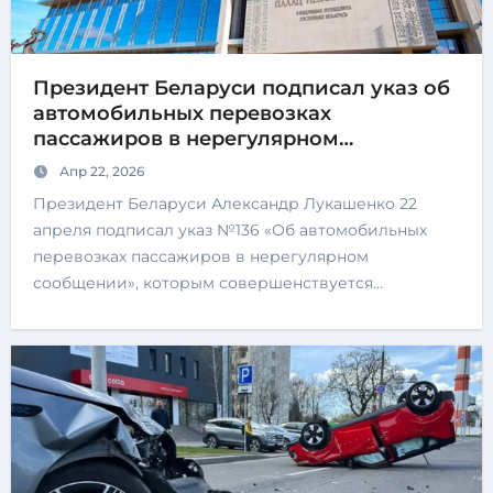
Президент Беларуси подписал указ об
автомобильных перевозках
пассажиров в нерегулярном
сообщении
Апр 22, 2026
Президент Беларуси Александр Лукашенко 22
апреля подписал указ №136 «Об автомобильных
перевозках пассажиров в нерегулярном
сообщении», которым совершенствуется…