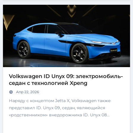
Volkswagen ID Unyx 09: электромобиль-
седан с технологией Xpeng
Апр 22, 2026
Наряду с концептом Jetta X, Volkswagen также
представил ID. Unyx 09, седан, являющийся
«родственником» внедорожника ID. Unyx 08…