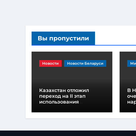
Вы пропустили
Новости
Новости Беларуси
Ми
Казахстан отложил
В 
переход на II этап
оче
использования
на
навигационных пломб
па
из-за дефицита
на
устройств