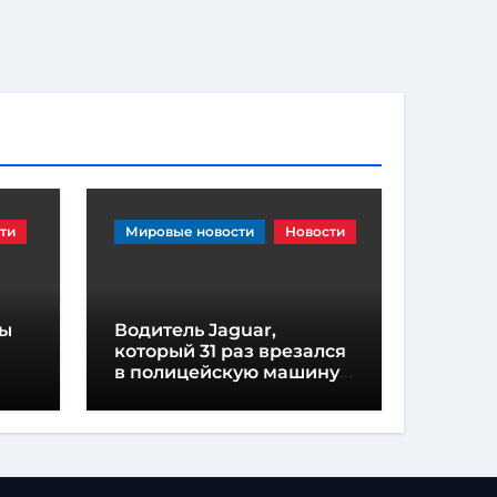
ти
Мировые новости
Новости
ны
Водитель Jaguar,
который 31 раз врезался
в полицейскую машину,
в и
приговорен к
тюремному заключению