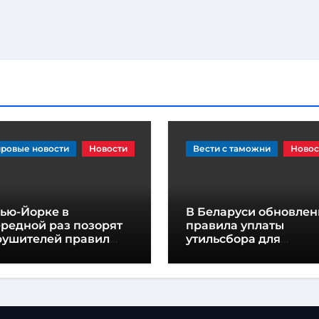
ровые новости
Новости
Вести с таможни
Новос
Нью-Йорке в
В Беларуси обновле
редной раз позорят
правила уплаты
рушителей правил
утильсбора для
рковки гигантскими
транспортных средст
клейками
шасси