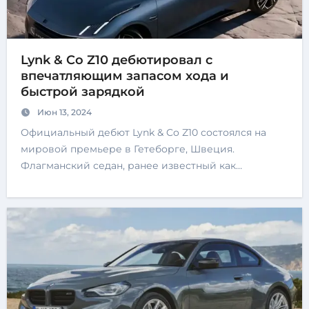
Lynk & Co Z10 дебютировал с
впечатляющим запасом хода и
быстрой зарядкой
Июн 13, 2024
Официальный дебют Lynk & Co Z10 состоялся на
мировой премьере в Гетеборге, Швеция.
Флагманский седан, ранее известный как…