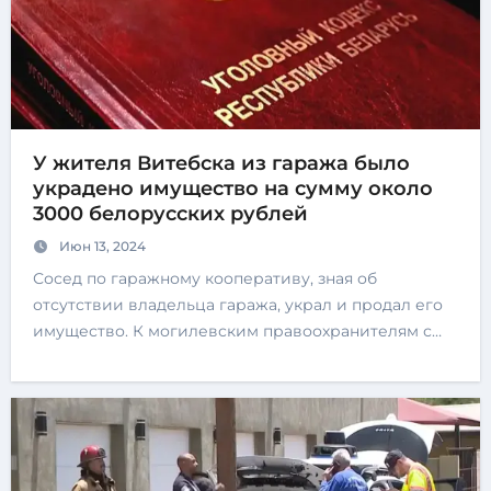
У жителя Витебска из гаража было
украдено имущество на сумму около
3000 белорусских рублей
Июн 13, 2024
Сосед по гаражному кооперативу, зная об
отсутствии владельца гаража, украл и продал его
имущество. К могилевским правоохранителям с…