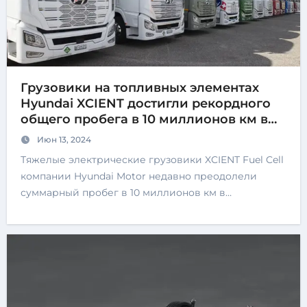
Грузовики на топливных элементах
Hyundai XCIENT достигли рекордного
общего пробега в 10 миллионов км в
Швейцарии
Июн 13, 2024
Тяжелые электрические грузовики XCIENT Fuel Cell
компании Hyundai Motor недавно преодолели
суммарный пробег в 10 миллионов км в…