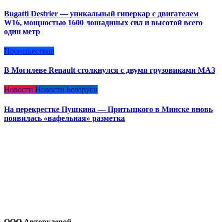
Bugatti Destrier — уникальный гиперкар с двигателем
W16, мощностью 1600 лошадиных сил и высотой всего
один метр
Происшествия
В Могилеве Renault столкнулся с двумя грузовиками МАЗ
Новости
Новости Беларуси
На перекрестке Пушкина — Притыцкого в Минске вновь
появилась «вафельная» разметка
ООО Авторулевой