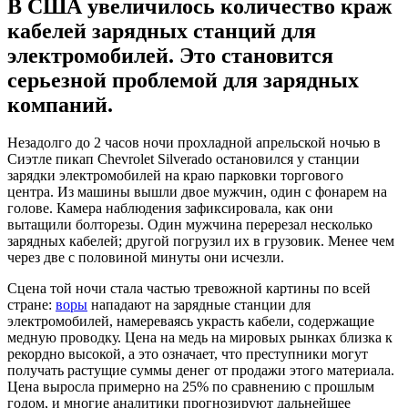
В США увеличилось количество краж
кабелей зарядных станций для
электромобилей. Это становится
серьезной проблемой для зарядных
компаний.
Незадолго до 2 часов ночи прохладной апрельской ночью в
Сиэтле пикап Chevrolet Silverado остановился у станции
зарядки электромобилей на краю парковки торгового
центра. Из машины вышли двое мужчин, один с фонарем на
голове. Камера наблюдения зафиксировала, как они
вытащили болторезы. Один мужчина перерезал несколько
зарядных кабелей; другой погрузил их в грузовик. Менее чем
через две с половиной минуты они исчезли.
Сцена той ночи стала частью тревожной картины по всей
стране:
воры
нападают на зарядные станции для
электромобилей, намереваясь украсть кабели, содержащие
медную проводку. Цена на медь на мировых рынках близка к
рекордно высокой, а это означает, что преступники могут
получать растущие суммы денег от продажи этого материала.
Цена выросла примерно на 25% по сравнению с прошлым
годом, и многие аналитики прогнозируют дальнейшее