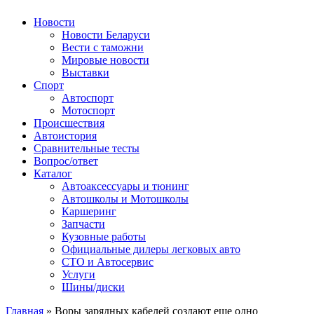
Авторулевой
Сайт про автомобили
Новости
Новости Беларуси
Вести с таможни
Мировые новости
Выставки
Спорт
Автоспорт
Мотоспорт
Происшествия
Автоистория
Сравнительные тесты
Вопрос/ответ
Каталог
Автоакcессуары и тюнинг
Автошколы и Мотошколы
Каршеринг
Запчасти
Кузовные работы
Официальные дилеры легковых авто
СТО и Автосервис
Услуги
Шины/диски
Главная
»
Воры зарядных кабелей создают еще одно