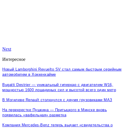
Next
Интересное
Новый Lamborghini Revuelto SV стал самым быстрым серийным
автомобилем в Хоккенхайме
Bugatti Destrier — уникальный гиперкар с двигателем W16,
мощностью 1600 лошадиных сил и высотой всего один метр
В Могилеве Renault столкнулся с двумя грузовиками МАЗ
На перекрестке Пушкина — Притыцкого в Минске вновь
появилась «вафельная» разметка
Компания Mercedes-Benz теперь выдает «свидетельства о