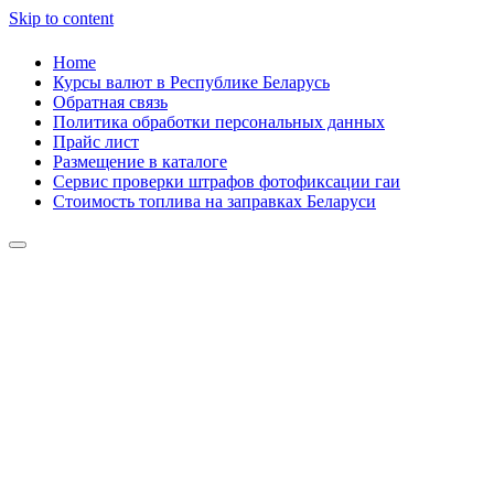
Skip to content
Home
Курсы валют в Республике Беларусь
Обратная связь
Политика обработки персональных данных
Прайс лист
Размещение в каталоге
Сервис проверки штрафов фотофиксации гаи
Стоимость топлива на заправках Беларуси
Авторулевой
Сайт про автомобили