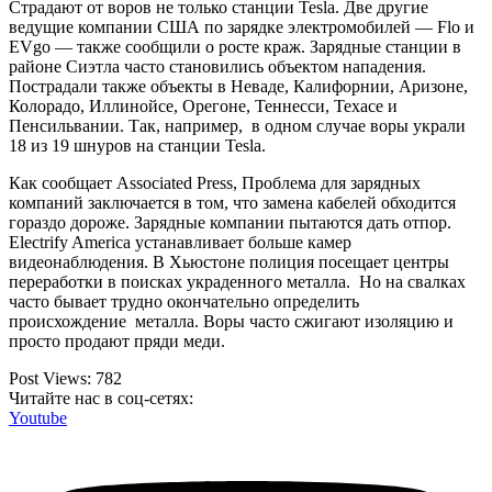
Страдают от воров не только станции Tesla. Две другие
ведущие компании США по зарядке электромобилей — Flo и
EVgo — также сообщили о росте краж. Зарядные станции в
районе Сиэтла часто становились объектом нападения.
Пострадали также объекты в Неваде, Калифорнии, Аризоне,
Колорадо, Иллинойсе, Орегоне, Теннесси, Техасе и
Пенсильвании. Так, например, в одном случае воры украли
18 из 19 шнуров на станции Tesla.
Как сообщает Associated Press, Проблема для зарядных
компаний заключается в том, что замена кабелей обходится
гораздо дороже. Зарядные компании пытаются дать отпор.
Electrify America устанавливает больше камер
видеонаблюдения. В Хьюстоне полиция посещает центры
переработки в поисках украденного металла. Но на свалках
часто бывает трудно окончательно определить
происхождение металла. Воры часто сжигают изоляцию и
просто продают пряди меди.
Post Views:
782
Читайте нас в соц-сетях:
Youtube