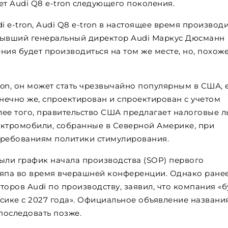
ет Audi Q8 e-tron следующего поколения.
e-tron, Audi Q8 e-tron в настоящее время производи
а бывший генеральный директор Audi Маркус Дюсманн
ия будет производиться на том же месте, но, похоже
on, он может стать чрезвычайно популярным в США, 
онечно же, спроектирован и спроектирован с учетом
ее того, правительство США предлагает налоговые л
ектромобили, собранные в Северной Америке, при
 требованиям политики стимулирования.
ыли график начала производства (SOP) первого
ьяпа во время вчерашней конференции. Однако ранее
кторов Audi по производству, заявил, что компания «б
сике с 2027 года». Официальное объявление названи
последовать позже.