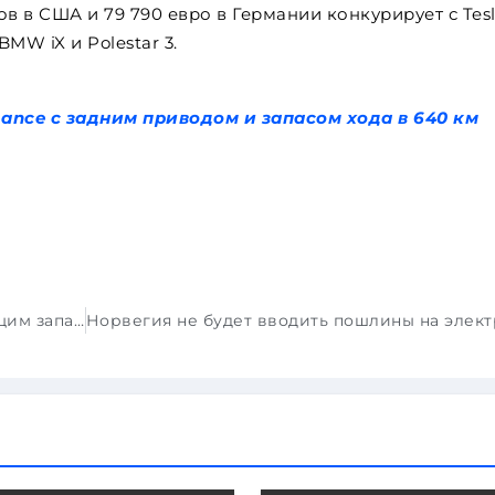
ов в США и 79 790 евро в Германии конкурирует с Tes
MW iX и Polestar 3.
ance с задним приводом и запасом хода в 640 км
Lynk & Co Z10 дебютировал с впечатляющим запасом хода и быстрой зарядкой