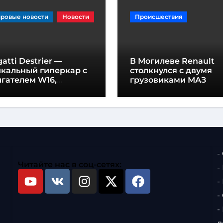
ровые новости
Новости
Происшествия
atti Destrier —
В Могилеве Renault
икальный гиперкар с
столкнулся с двумя
гателем W16,
грузовиками МАЗ
щностью 1600
шадиных сил и
отой всего один метр
-
Читайте нас в соц-сетях:
-
-
-
-