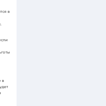
тся в
,
если
ьготы
 в
удет
я