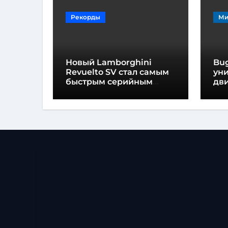
Рекорды
Ми
Новый Lamborghini
Bug
Revuelto SV стал самым
ун
быстрым серийным
дви
автомобилем в
мо
Хоккенхайме
ло
выс