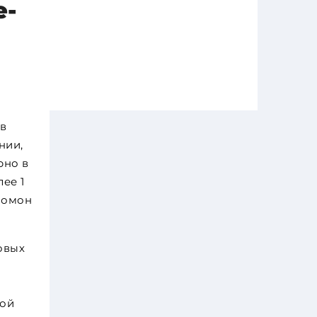
e-
 в
нии,
рно в
ее 1
ломон
овых
кой