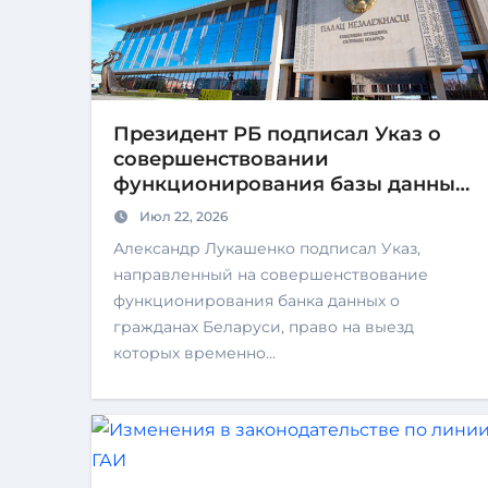
Президент РБ подписал Указ о
совершенствовании
функционирования базы данных
временно невыездных граждан
Июл 22, 2026
Александр Лукашенко подписал Указ,
направленный на совершенствование
функционирования банка данных о
гражданах Беларуси, право на выезд
которых временно…