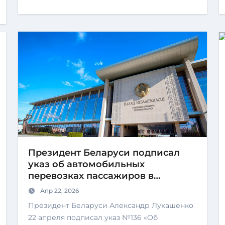
Президент Беларуси подписал
указ об автомобильных
перевозках пассажиров в
нерегулярном сообщении
Апр 22, 2026
Президент Беларуси Александр Лукашенко
22 апреля подписал указ №136 «Об