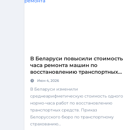
В Беларуси повысили стоимость
часа ремонта машин по
восстановлению транспортных
средств для целей обязательного
Июн 4, 2026
страхования гражданской
В Беларуси изменили
ответственности владельцев
среднеарифметическую стоимость одного
транспортных средств
нормо-часа работ по восстановлению
транспортных средств. Приказ
Белорусского бюро по транспортному
страхованию…