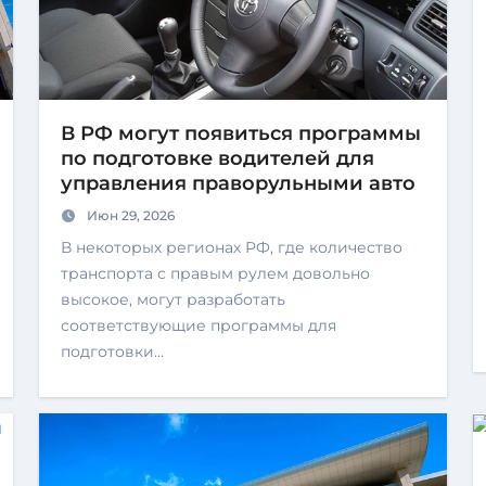
В РФ могут появиться программы
по подготовке водителей для
управления праворульными авто
Июн 29, 2026
В некоторых регионах РФ, где количество
транспорта с правым рулем довольно
высокое, могут разработать
соответствующие программы для
подготовки…