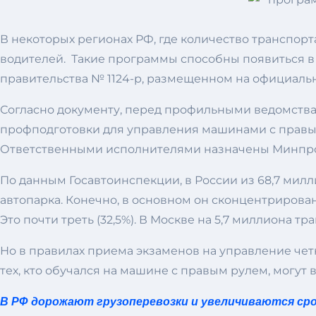
В некоторых регионах РФ, где количество транспор
водителей. Такие программы способны появиться в
правительства № 1124-р, размещенном на официаль
Согласно документу, перед профильными ведомствам
профподготовки для управления машинами с правым р
Ответственными исполнителями назначены Минпрос
По данным Госавтоинспекции, в России из 68,7 милл
автопарка. Конечно, в основном он сконцентрирова
Это почти треть (32,5%). В Москве на 5,7 миллиона т
Но в правилах приема экзаменов на управление четк
тех, кто обучался на машине с правым рулем, могут
В РФ дорожают грузоперевозки и увеличиваются сро