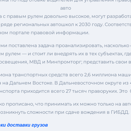
та с правым рулем довольно высокое, могут разрабо
 ряде региональных автошкол к 2030 году. Соответ
ном портале правовой информации.
и поставлена задача проанализировать, насколько 
улем — и стоит ли внедрять их в тех субъектах, где
вещения, МВД и Минпромторг; представить свои вы
иона транспортных средств всего 2,6 миллиона машин
н на Дальнем Востоке. В Дальневосточном округе из
ранспорта приходится всего 27 тысяч праворуких. Это 
о прописано, что принимать их можно только на авт
 возникнуть сложности при сдаче вождения в ГИБДД.
ки доставки грузов