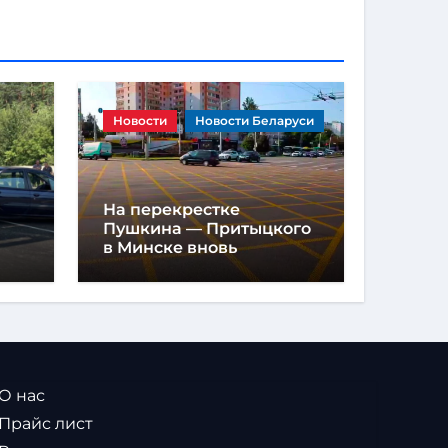
Новости
Новости Беларуси
На перекрестке
Пушкина — Притыцкого
в Минске вновь
появилась «вафельная»
разметка
 О нас
 Прайс лист