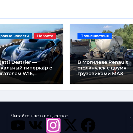
ровые новости
Новости
Происшествия
atti Destrier —
В Могилеве Renault
икальный гиперкар с
столкнулся с двумя
гателем W16,
грузовиками МАЗ
щностью 1600
шадиных сил и
отой всего один метр
Читайте нас в соц-сетях:
-
-