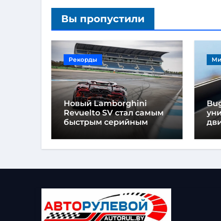
Вы пропустили
Рекорды
Ми
Новый Lamborghini
Bug
Revuelto SV стал самым
ун
быстрым серийным
дви
автомобилем в
мо
Хоккенхайме
ло
выс