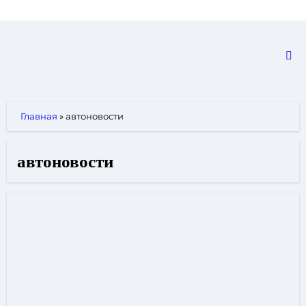
Skip
to
content
Главная
»
автоновости
автоновости