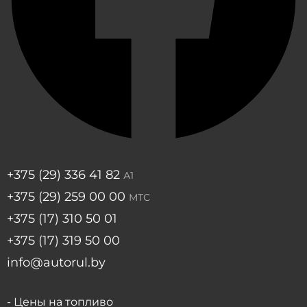
+375 (29) 336 41 82
А1
+375 (29) 259 00 00
МТС
+375 (17) 310 50 01
+375 (17) 319 50 00
info@autorul.by
- Цены на топливо