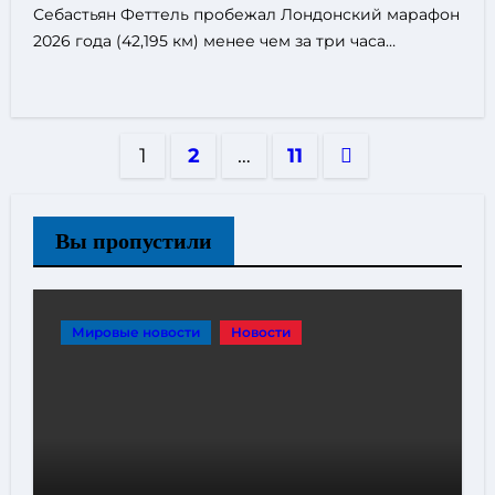
Себастьян Феттель пробежал Лондонский марафон
2026 года (42,195 км) менее чем за три часа…
Пагинация
1
2
…
11
записей
Вы пропустили
Мировые новости
Новости