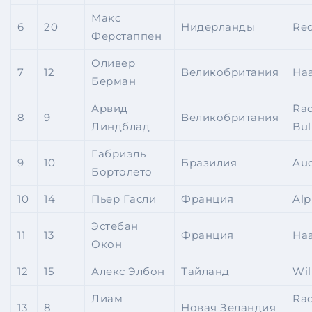
Макс
6
20
Нидерланды
Red
Ферстаппен
Оливер
7
12
Великобритания
Ha
Берман
Арвид
Rac
8
9
Великобритания
Линдблад
Bul
Габриэль
9
10
Бразилия
Aud
Бортолето
10
14
Пьер Гасли
Франция
Alp
Эстебан
11
13
Франция
Ha
Окон
12
15
Алекс Элбон
Тайланд
Wil
Лиам
Rac
13
8
Новая Зеландия