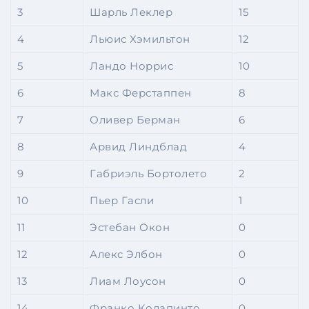
3
Шарль Леклер
15
4
Льюис Хэмильтон
12
5
Ландо Норрис
10
6
Макс Ферстаппен
8
7
Оливер Берман
6
8
Арвид Линдблад
4
9
Габриэль Бортолето
2
10
Пьер Гасли
1
11
Эстебан Окон
0
12
Алекс Элбон
0
13
Лиам Лоусон
0
14
Франко Колапинто
0