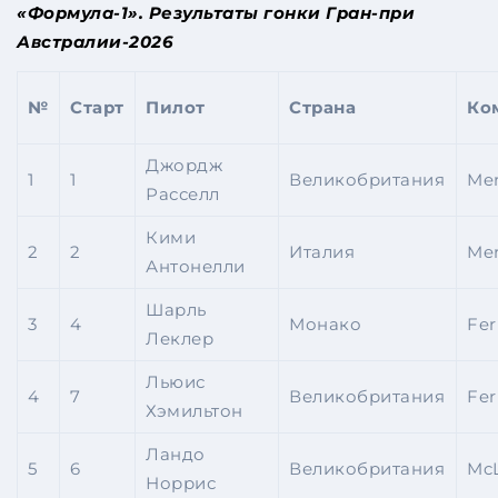
«Формула-1». Результаты гонки Гран-при
Австралии-2026
№
Старт
Пилот
Страна
Ко
Джордж
1
1
Великобритания
Me
Расселл
Кими
2
2
Италия
Me
Антонелли
Шарль
3
4
Монако
Fer
Леклер
Льюис
4
7
Великобритания
Fer
Хэмильтон
Ландо
5
6
Великобритания
Mc
Норрис