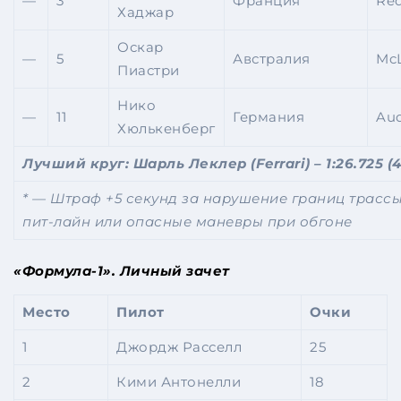
—
3
Франция
Red
Хаджар
Оскар
—
5
Австралия
Mc
Пиастри
Нико
—
11
Германия
Aud
Хюлькенберг
Лучший
круг
: Шарль Леклер (Ferrari) – 1:26.725 (
* — Штраф +5 секунд за нарушение границ трасс
пит-лайн или опасные маневры при обгоне
«Формула-1». Личный зачет
Место
Пилот
Очки
1
Джордж Расселл
25
2
Кими Антонелли
18