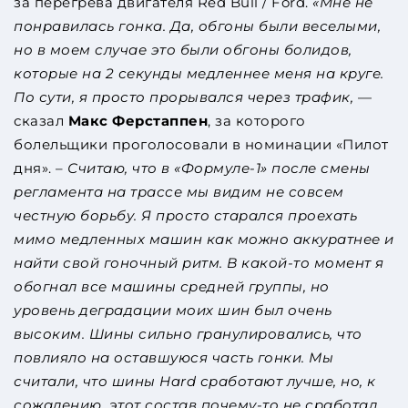
за перегрева двигателя Red Bull / Ford.
«Мне не
понравилась гонка. Да, обгоны были веселыми,
но в моем случае это были обгоны болидов,
которые на 2 секунды медленнее меня на круге.
По сути, я просто прорывался через трафик,
—
сказал
Макс Ферстаппен
, за которого
болельщики проголосовали в номинации «Пилот
дня». –
Считаю, что в «Формуле-1» после смены
регламента на трассе мы видим не совсем
честную борьбу. Я просто старался проехать
мимо медленных машин как можно аккуратнее и
найти свой гоночный ритм. В какой-то момент я
обогнал все машины средней группы, но
уровень деградации моих шин был очень
высоким. Шины сильно гранулировались, что
повлияло на оставшуюся часть гонки. Мы
считали, что шины Hard сработают лучше, но, к
сожалению, этот состав почему-то не сработал.