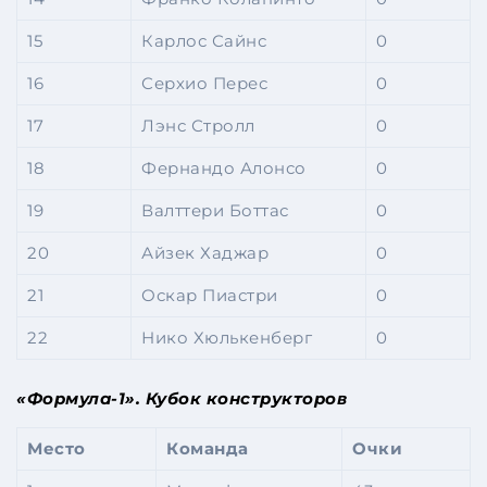
15
Карлос Сайнс
0
16
Серхио Перес
0
17
Лэнс Стролл
0
18
Фернандо Алонсо
0
19
Валттери Боттас
0
20
Айзек Хаджар
0
21
Оскар Пиастри
0
22
Нико Хюлькенберг
0
«Формула-1». Кубок конструкторов
Место
Команда
Очки