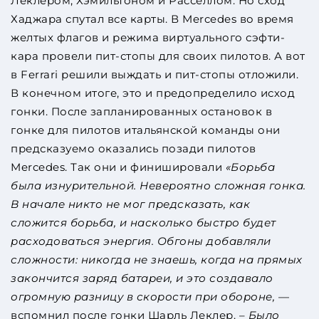
Леклером, Хэмильтоном и Расселлом. Но сход
Хаджара спутал все карты. В Mercedes во время
желтых флагов и режима виртуального сэфти-
кара провели пит-стопы для своих пилотов. А вот
в Ferrari решили выждать и пит-стопы отложили.
В конечном итоге, это и предопределило исход
гонки. После запланированных остановок в
гонке для пилотов итальянской команды они
предсказуемо оказались позади пилотов
Mercedes. Так они и финишировали
«Борьба
была изнурительной. Невероятно сложная гонка.
В начале никто не мог предсказать, как
сложится борьба, и насколько быстро будет
расходоваться энергия. Обгоны добавляли
сложности: никогда не знаешь, когда на прямых
закончится заряд батареи, и это создавало
огромную разницу в скорости при обороне,
—
вспомнил после гонки Шарль Леклер. –
Было