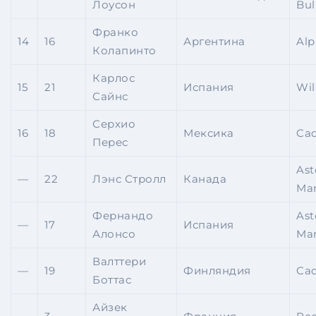
Лоусон
Bul
Франко
14
16
Аргентина
Alp
Колапинто
Карлос
15
21
Испания
Wil
Сайнс
Серхио
16
18
Мексика
Cad
Перес
Ast
—
22
Лэнс Стролл
Канада
Mar
Фернандо
Ast
—
17
Испания
Алонсо
Mar
Валттери
—
19
Финляндия
Cad
Боттас
Айзек