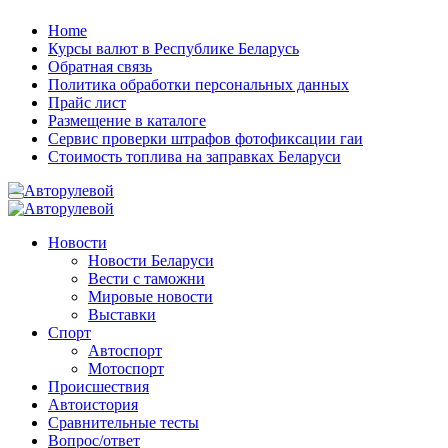
Skip
Home
to
Курсы валют в Республике Беларусь
content
Обратная связь
Политика обработки персональных данных
Прайс лист
Размещение в каталоге
Сервис проверки штрафов фотофиксации гаи
Стоимость топлива на заправках Беларуси
Авторулевой
Сайт про автомобили
Авторулевой
Сайт про автомобили
Новости
Новости Беларуси
Вести с таможни
Мировые новости
Выставки
Спорт
Автоспорт
Мотоспорт
Происшествия
Автоистория
Сравнительные тесты
Вопрос/ответ