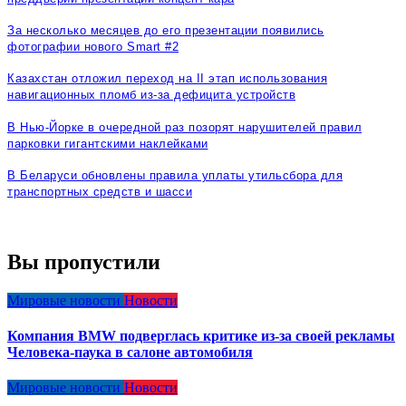
За несколько месяцев до его презентации появились
фотографии нового Smart #2
Казахстан отложил переход на II этап использования
навигационных пломб из-за дефицита устройств
В Нью-Йорке в очередной раз позорят нарушителей правил
парковки гигантскими наклейками
В Беларуси обновлены правила уплаты утильсбора для
транспортных средств и шасси
Вы пропустили
Мировые новости
Новости
Компания BMW подверглась критике из-за своей рекламы
Человека-паука в салоне автомобиля
Мировые новости
Новости