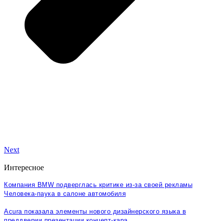
Next
Интересное
Компания BMW подверглась критике из-за своей рекламы
Человека-паука в салоне автомобиля
Acura показала элементы нового дизайнерского языка в
преддверии презентации концепт-кара