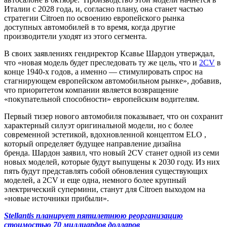
Италии с 2028 года, и, согласно плану, она станет частью
стратегии Citroen по освоению европейского рынка
доступных автомобилей в то время, когда другие
производители уходят из этого сегмента.
В своих заявлениях гендиректор Ксавье Шардон утверждал,
что «новая модель будет преследовать ту же цель, что и
2CV
в
конце 1940-х годов, а именно — стимулировать спрос на
стагнирующем европейском автомобильном рынке», добавив,
что приоритетом компании является возвращение
«покупательной способности» европейским водителям.
Первый тизер нового автомобиля показывает, что он сохранит
характерный силуэт оригинальной модели, но с более
современной эстетикой, вдохновленной концептом ELO ,
который определяет будущее направление дизайна
бренда. Шардон заявил, что новый 2CV станет одной из семи
новых моделей, которые будут выпущены к 2030 году. Из них
пять будут представлять собой обновления существующих
моделей, а 2CV и еще одна, немного более крупный
электрический супермини, станут для Citroen выходом на
«новые источники прибыли».
Stellantis планирует пятилетнюю реорганизацию
стоимостью 70 миллиардов долларов