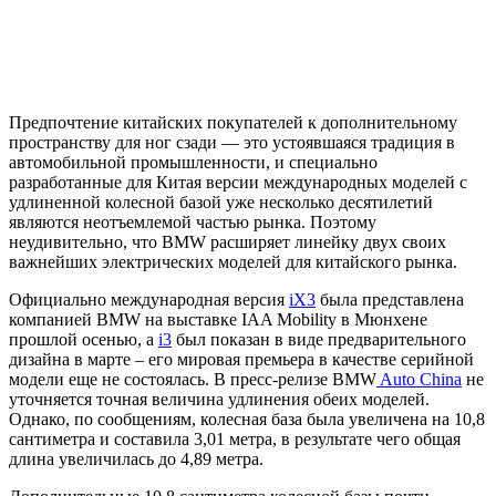
Предпочтение китайских покупателей к дополнительному
пространству для ног сзади — это устоявшаяся традиция в
автомобильной промышленности, и специально
разработанные для Китая версии международных моделей с
удлиненной колесной базой уже несколько десятилетий
являются неотъемлемой частью рынка. Поэтому
неудивительно, что BMW расширяет линейку двух своих
важнейших электрических моделей для китайского рынка.
Официально международная версия
iX3
была представлена ​​
компанией BMW на выставке IAA Mobility в Мюнхене
прошлой осенью, а
i3
был показан в виде предварительного
дизайна в марте – его мировая премьера в качестве серийной
модели еще не состоялась. В пресс-релизе BMW
Auto China
не
уточняется точная величина удлинения обеих моделей.
Однако, по сообщениям, колесная база была увеличена на 10,8
сантиметра и составила 3,01 метра, в результате чего общая
длина увеличилась до 4,89 метра.