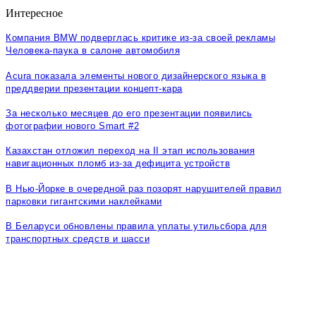
Интересное
Компания BMW подверглась критике из-за своей рекламы
Человека-паука в салоне автомобиля
Acura показала элементы нового дизайнерского языка в
преддверии презентации концепт-кара
За несколько месяцев до его презентации появились
фотографии нового Smart #2
Казахстан отложил переход на II этап использования
навигационных пломб из-за дефицита устройств
В Нью-Йорке в очередной раз позорят нарушителей правил
парковки гигантскими наклейками
В Беларуси обновлены правила уплаты утильсбора для
транспортных средств и шасси