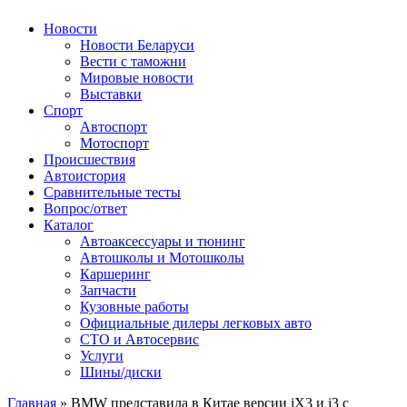
Авторулевой
Сайт про автомобили
Новости
Новости Беларуси
Вести с таможни
Мировые новости
Выставки
Спорт
Автоспорт
Мотоспорт
Происшествия
Автоистория
Сравнительные тесты
Вопрос/ответ
Каталог
Автоакcессуары и тюнинг
Автошколы и Мотошколы
Каршеринг
Запчасти
Кузовные работы
Официальные дилеры легковых авто
СТО и Автосервис
Услуги
Шины/диски
Главная
»
BMW представила в Китае версии iX3 и i3 с