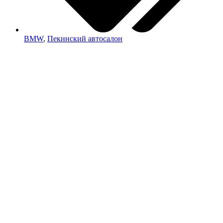
BMW
,
Пекинский автосалон