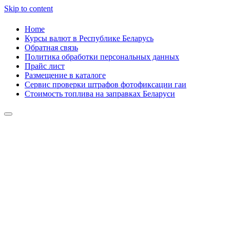
Skip to content
Home
Курсы валют в Республике Беларусь
Обратная связь
Политика обработки персональных данных
Прайс лист
Размещение в каталоге
Сервис проверки штрафов фотофиксации гаи
Стоимость топлива на заправках Беларуси
Авторулевой
Сайт про автомобили