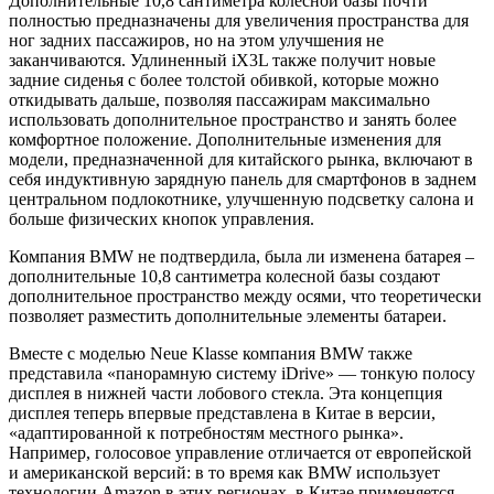
Дополнительные 10,8 сантиметра колесной базы почти
полностью предназначены для увеличения пространства для
ног задних пассажиров, но на этом улучшения не
заканчиваются. Удлиненный iX3L также получит новые
задние сиденья с более толстой обивкой, которые можно
откидывать дальше, позволяя пассажирам максимально
использовать дополнительное пространство и занять более
комфортное положение. Дополнительные изменения для
модели, предназначенной для китайского рынка, включают в
себя индуктивную зарядную панель для смартфонов в заднем
центральном подлокотнике, улучшенную подсветку салона и
больше физических кнопок управления.
Компания BMW не подтвердила, была ли изменена батарея –
дополнительные 10,8 сантиметра колесной базы создают
дополнительное пространство между осями, что теоретически
позволяет разместить дополнительные элементы батареи.
Вместе с моделью Neue Klasse компания BMW также
представила «панорамную систему iDrive» — тонкую полосу
дисплея в нижней части лобового стекла. Эта концепция
дисплея теперь впервые представлена ​​в Китае в версии,
«адаптированной к потребностям местного рынка».
Например, голосовое управление отличается от европейской
и американской версий: в то время как BMW использует
технологии Amazon в этих регионах, в Китае применяется