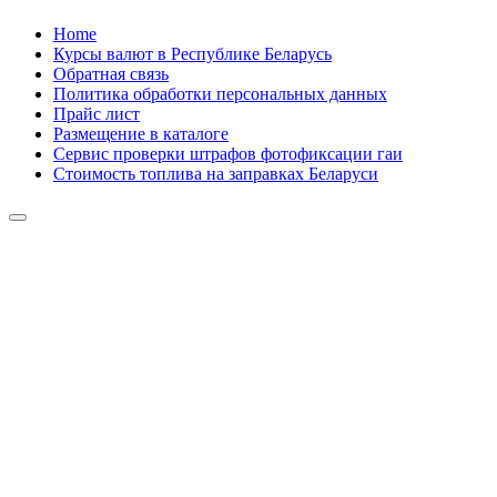
Skip
Home
to
Курсы валют в Республике Беларусь
content
Обратная связь
Политика обработки персональных данных
Прайс лист
Размещение в каталоге
Сервис проверки штрафов фотофиксации гаи
Стоимость топлива на заправках Беларуси
Авторулевой
Сайт про автомобили
Авторулевой