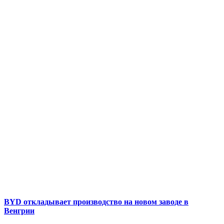
BYD откладывает производство на новом заводе в
Венгрии