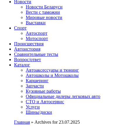
Сайт про автомобили
Новости
Новости Беларуси
Вести с таможни
Мировые новости
Выставки
Спорт
Автоспорт
Мотоспорт
Происшествия
Автоистория
Сравнительные тесты
Вопрос/ответ
Каталог
Автоакcессуары и тюнинг
Автошколы и Мотошколы
Каршеринг
Запчасти
Кузовные работы
Официальные дилеры легковых авто
СТО и Автосервис
Услуги
Шины/диски
Главная
»
Archives for 23.07.2025