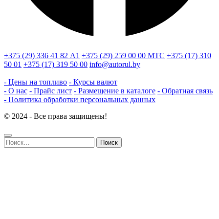
+375 (29) 336 41 82
А1
+375 (29) 259 00 00
МТС
+375 (17) 310
50 01
+375 (17) 319 50 00
info@autorul.by
- Цены на топливо
- Курсы валют
- О нас
- Прайс лист
- Размещение в каталоге
- Обратная связь
- Политика обработки персональных данных
© 2024 - Все права защищены!
Найти: