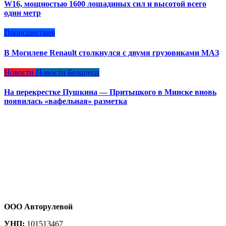
W16, мощностью 1600 лошадиных сил и высотой всего
один метр
Происшествия
В Могилеве Renault столкнулся с двумя грузовиками МАЗ
Новости
Новости Беларуси
На перекрестке Пушкина — Притыцкого в Минске вновь
появилась «вафельная» разметка
ООО Авторулевой
УНП:
101513467