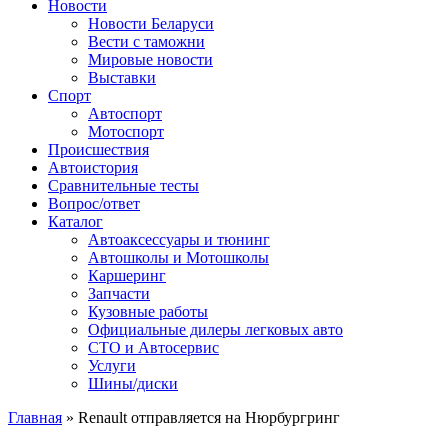
Сайт про автомобили
Новости
Новости Беларуси
Вести с таможни
Мировые новости
Выставки
Спорт
Автоспорт
Мотоспорт
Происшествия
Автоистория
Сравнительные тесты
Вопрос/ответ
Каталог
Автоакcессуары и тюнинг
Автошколы и Мотошколы
Каршеринг
Запчасти
Кузовные работы
Официальные дилеры легковых авто
СТО и Автосервис
Услуги
Шины/диски
Главная
»
Renault отправляется на Нюрбургринг