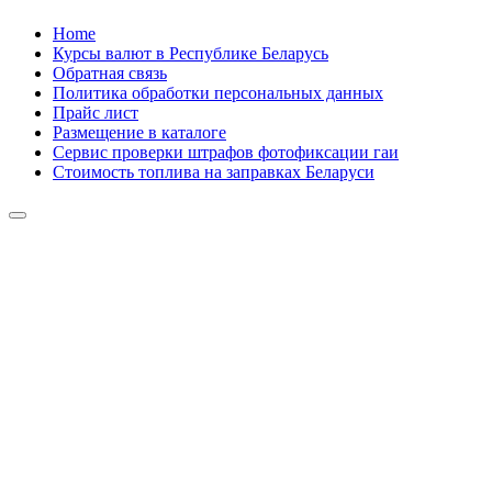
Skip
Home
to
Курсы валют в Республике Беларусь
content
Обратная связь
Политика обработки персональных данных
Прайс лист
Размещение в каталоге
Сервис проверки штрафов фотофиксации гаи
Стоимость топлива на заправках Беларуси
Авторулевой
Сайт про автомобили
Авторулевой