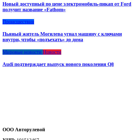
Новый доступный по цене электромобиль-пикап от Ford
получит название «Fathom»
Происшествия
Пьяный житель Могилева угнал машину с ключами
внутри, чтобы «подъехать» до дома
Мировые новости
Новости
Audi подтверждает выпуск нового поколения Q8
ООО Авторулевой