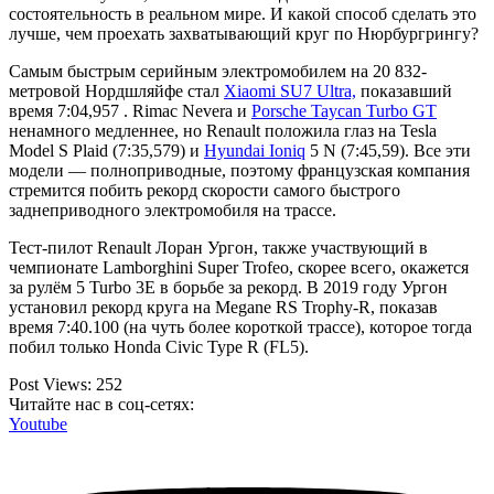
состоятельность в реальном мире. И какой способ сделать это
лучше, чем проехать захватывающий круг по Нюрбургрингу?
Самым быстрым серийным электромобилем на 20 832-
метровой Нордшляйфе стал
Xiaomi SU7 Ultra,
показавший
время 7:04,957 . Rimac Nevera и
Porsche Taycan Turbo GT
ненамного медленнее, но Renault положила глаз на Tesla
Model S Plaid (7:35,579) и
Hyundai Ioniq
5 N (7:45,59). Все эти
модели — полноприводные, поэтому французская компания
стремится побить рекорд скорости самого быстрого
заднеприводного электромобиля на трассе.
Тест-пилот Renault Лоран Ургон, также участвующий в
чемпионате Lamborghini Super Trofeo, скорее всего, окажется
за рулём 5 Turbo 3E в борьбе за рекорд. В 2019 году Ургон
установил рекорд круга на Megane RS Trophy-R, показав
время 7:40.100 (на чуть более короткой трассе), которое тогда
побил только Honda Civic Type R (FL5).
Post Views:
252
Читайте нас в соц-сетях:
Youtube