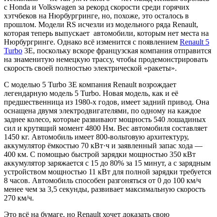
с Honda и Volkswagen за рекорд скорости среди горячих
хэтчбеков на Нюрбургринге, но, похоже, это осталось в
прошлом. Модели RS исчезли из модельного ряда Renault,
которая теперь выпускает автомобили, которым нет места на
Нюрбургринге. Однако всё изменится с появлением
Renault 5
Turbo
3E, поскольку вскоре французская компания отправится
на знаменитую немецкую трассу, чтобы продемонстрировать
скорость своей полностью электрической «ракеты».
С моделью 5 Turbo 3E компания Renault возрождает
легендарную модель 5 Turbo. Новая модель, как и её
предшественница из 1980-х годов, имеет задний привод. Она
оснащена двумя электродвигателями, по одному на каждое
заднее колесо, которые развивают мощность 540 лошадиных
сил и крутящий момент 4800 Нм. Вес автомобиля составляет
1450 кг. Автомобиль имеет 800-вольтовую архитектуру,
аккумулятор ёмкостью 70 кВт·ч и заявленный запас хода —
400 км. С помощью быстрой зарядки мощностью 350 кВт
аккумулятор заряжается с 15 до 80% за 15 минут, а с зарядным
устройством мощностью 11 кВт для полной зарядки требуется
8 часов. Автомобиль способен разгоняться от 0 до 100 км/ч
менее чем за 3,5 секунды, развивает максимальную скорость
270 км/ч.
Это всё на бумаге, но Renault хочет доказать свою