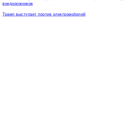
внедорожников
Трамп выступает против электромобилей