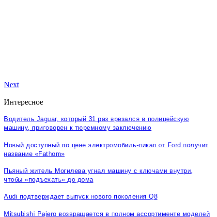
Next
Интересное
Водитель Jaguar, который 31 раз врезался в полицейскую
машину, приговорен к тюремному заключению
Новый доступный по цене электромобиль-пикап от Ford получит
название «Fathom»
Пьяный житель Могилева угнал машину с ключами внутри,
чтобы «подъехать» до дома
Audi подтверждает выпуск нового поколения Q8
Mitsubishi Pajero возвращается в полном ассортименте моделей