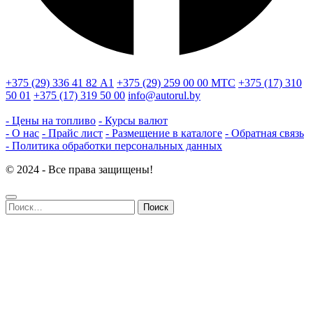
+375 (29) 336 41 82
А1
+375 (29) 259 00 00
МТС
+375 (17) 310
50 01
+375 (17) 319 50 00
info@autorul.by
- Цены на топливо
- Курсы валют
- О нас
- Прайс лист
- Размещение в каталоге
- Обратная связь
- Политика обработки персональных данных
© 2024 - Все права защищены!
Найти: